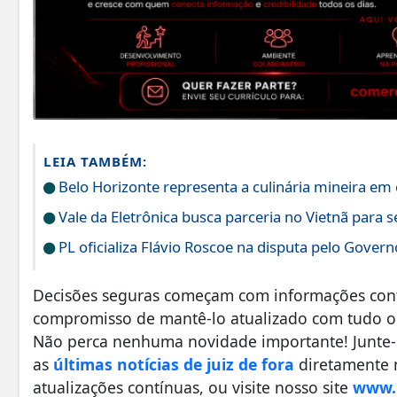
LEIA TAMBÉM:
Belo Horizonte representa a culinária mineira em
Vale da Eletrônica busca parceria no Vietnã para 
PL oficializa Flávio Roscoe na disputa pelo Gover
Decisões seguras começam com informações confi
compromisso de mantê-lo atualizado com tudo o 
Não perca nenhuma novidade importante! Junte
as
últimas notícias de juiz de fora
diretamente n
atualizações contínuas, ou visite nosso site
www.r