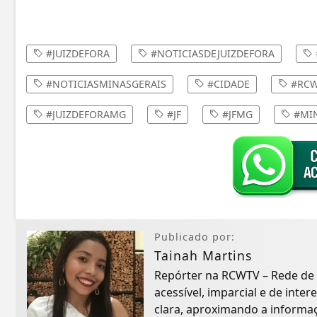
#JUIZDEFORA
#NOTICIASDEJUIZDEFORA
#NOTICIASMINASGERAIS
#CIDADE
#RCW
#JUIZDEFORAMG
#JF
#JFMG
#MIN
Publicado por:
Tainah Martins
Repórter na RCWTV – Rede de
acessível, imparcial e de inte
clara, aproximando a informaçã