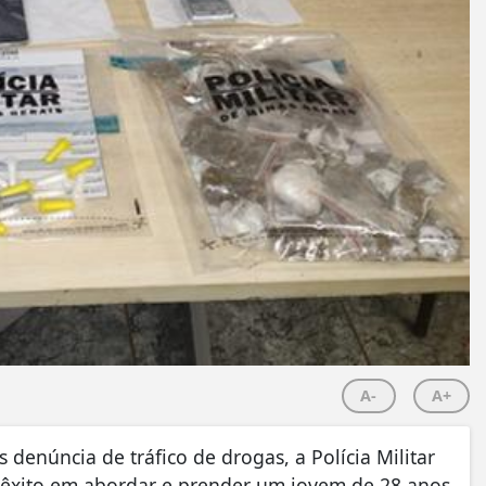
A-
A+
 denúncia de tráfico de drogas, a Polícia Militar
u êxito em abordar e prender um jovem de 28 anos