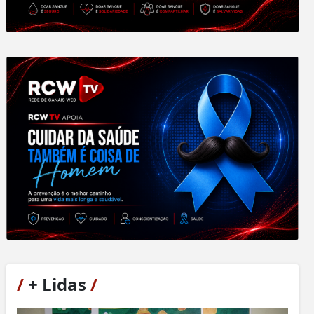
/
+ Lidas
/