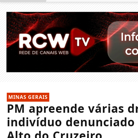
MINAS GERAIS
PM apreende várias d
indivíduo denunciado 
Alto do Cruzeiro