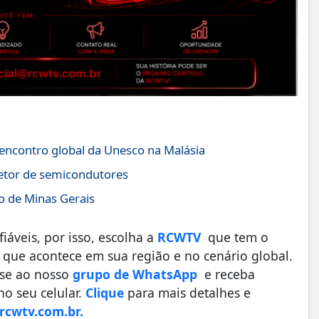
 encontro global da Unesco na Malásia
setor de semicondutores
no de Minas Gerais
áveis, por isso, escolha a
RCWTV
que tem o
que acontece em sua região e no cenário global.
-se ao nosso
grupo de WhatsApp
e receba
o seu celular.
Clique
para mais detalhes e
cwtv.com.br.