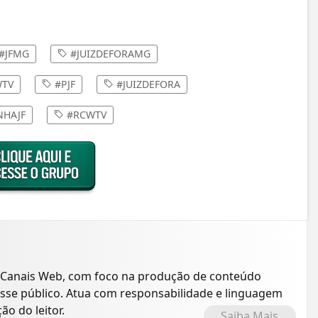
#JFMG
#JUIZDEFORAMG
TV
#PJF
#JUIZDEFORA
HAJF
#RCWTV
 Canais Web, com foco na produção de conteúdo
resse público. Atua com responsabilidade e linguagem
o do leitor.
Saiba Mais