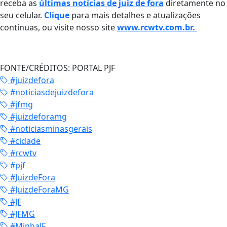
receba as
últimas notícias de juiz de fora
diretamente no
seu celular.
Clique
para mais detalhes e atualizações
contínuas, ou visite nosso site
www.rcwtv.com.br.
FONTE/CRÉDITOS:
PORTAL PJF
#juizdefora
#noticiasdejuizdefora
#jfmg
#juizdeforamg
#noticiasminasgerais
#cidade
#rcwtv
#pjf
#JuizdeFora
#JuizdeForaMG
#JF
#JFMG
#MinhaJF