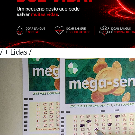
/
+ Lidas
/