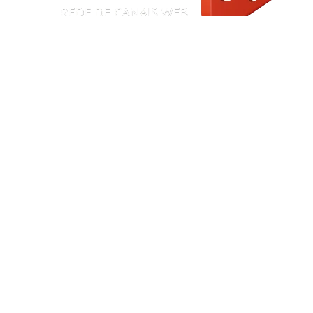
Início
|
Sobre
|
Painel do Leitor
|
Expediente
|
Termos de Uso e Privacidade
|
FAQ
|
Contato
© 2026 RCWTV – Sistema RCW de Comunicação. Todos os
direitos reservados. Informação com credibilidade e