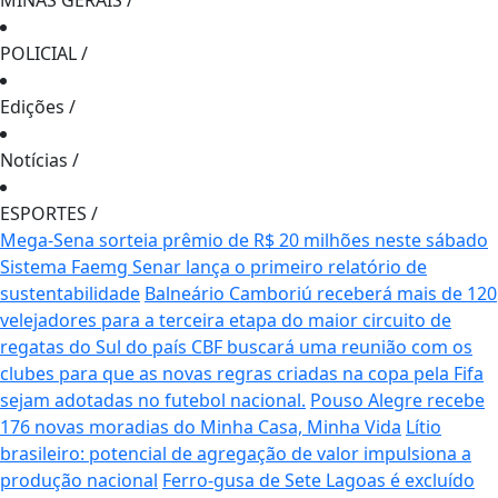
MINAS GERAIS
/
POLICIAL
/
Edições
/
Notícias
/
ESPORTES
/
Mega-Sena sorteia prêmio de R$ 20 milhões neste sábado
Sistema Faemg Senar lança o primeiro relatório de
sustentabilidade
Balneário Camboriú receberá mais de 120
velejadores para a terceira etapa do maior circuito de
regatas do Sul do país
CBF buscará uma reunião com os
clubes para que as novas regras criadas na copa pela Fifa
sejam adotadas no futebol nacional.
Pouso Alegre recebe
176 novas moradias do Minha Casa, Minha Vida
Lítio
brasileiro: potencial de agregação de valor impulsiona a
produção nacional
Ferro-gusa de Sete Lagoas é excluído