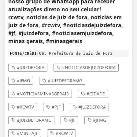
nosso grupo de WhatsApp para receber
atualizações direto no seu celular!
rcwtv, noticias de juiz de fora, noticias em
juiz de fora, #rcwtv, #noticiasdejuizdefora,
#jf, #juizdefora, #noticiasemjuizdefora,
minas gerais, #minasgerais
FONTE/CRÉDITOS:
Prefeitura de Juiz de Fora
#JUIZDEFORA
#NOTICIASDEJUIZDEFORA
#JFMG
#JUIZDEFORAMG
#NOTICIASMINASGERAIS
#CIDADE
#RCWTV
#PJF
#JUIZDEFORA
#JUIZDEFORAMG
#JF
#JFMG
#MINHAJF
#RCWTV