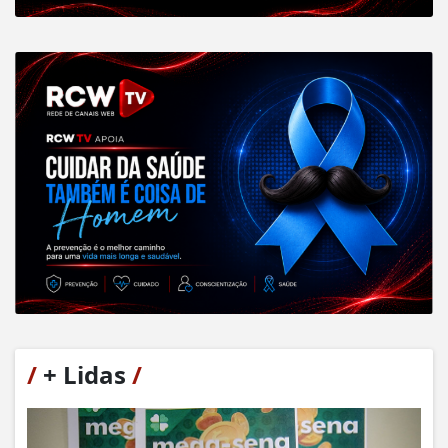
/
+ Lidas
/