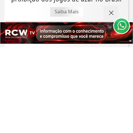
experiência de navegação. Ao continuar o acesso,
entendemos que você concorda com nossos Termos
Saiba Mais
de Uso e Privacidade.
PARA MAIS INFORMAÇÕES,
ACESSE NOSSOS TERMOS
CLICANDO AQUI
PROSSEGUIR
GIRO DE NOTÍCIAS
Grupo Cyrela é reconhecido como
Empresa Pró-Ética 2025-2026