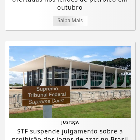
outubro
Saiba Mais
JUSTIÇA
Termos de Uso e Privacidade
STF suspende julgamento sobre a
Esse site utiliza cookies para melhorar sua
proibição dos jogos de azar no Brasil