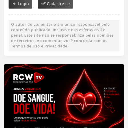
Login
Cadastre-se
O autor do comentário é o único responsável pelo
conteúdo publicado, inclusive nas esferas civil e
penal. Este site não se responsabiliza pelas opiniões
de terceiros. Ao comentar, você concorda com os
Termos de Uso e Privacidade.