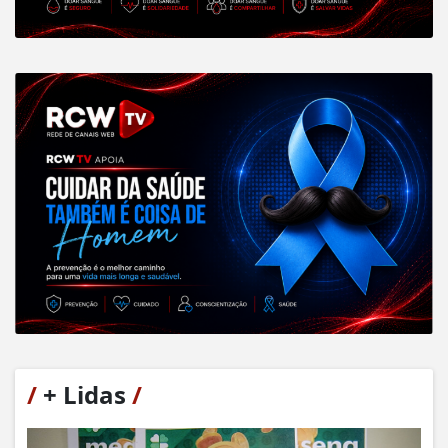
/
+ Lidas
/