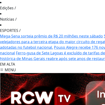
Edições
/
Notícias
/
ESPORTES
/
Mega-Sena sorteia prêmio de R$ 20 milhões neste sábado
velejadores para a terceira etapa do maior circuito de rega
adotadas no futebol nacional.
Pouso Alegre recebe 176 no
nacional
Ferro-gusa de Sete Lagoas é excluído de tarifas 
histórica de Minas Gerais reabre após sete anos de restau
EM ALTA
MENU