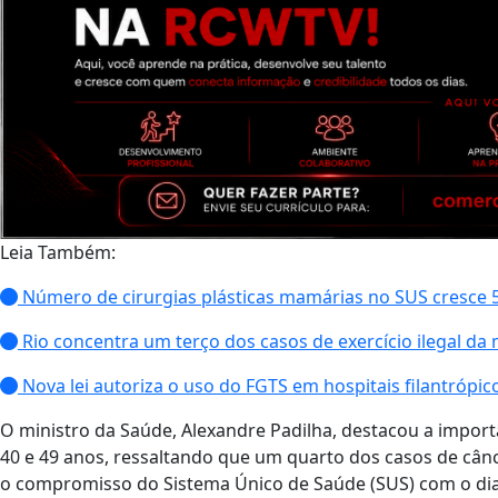
Leia Também:
Número de cirurgias plásticas mamárias no SUS cresce
Rio concentra um terço dos casos de exercício ilegal da 
Nova lei autoriza o uso do FGTS em hospitais filantrópic
O ministro da Saúde, Alexandre Padilha, destacou a impo
40 e 49 anos, ressaltando que um quarto dos casos de cânc
o compromisso do Sistema Único de Saúde (SUS) com o di