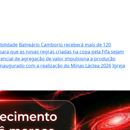
bilidade
Balneário Camboriú receberá mais de 120
ara que as novas regras criadas na copa pela Fifa sejam
potencial de agregação de valor impulsiona a produção
 inaugurado com a realização do Minas Láctea 2026
Igreja