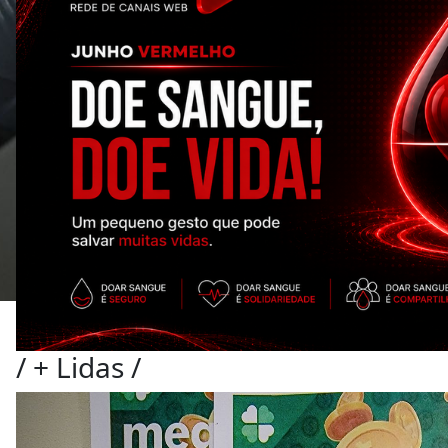
/
+ Lidas
/