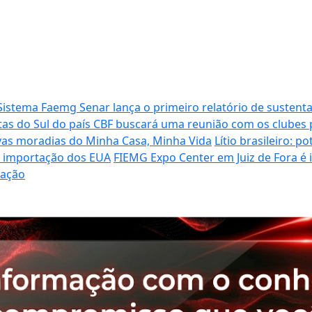
Sistema Faemg Senar lança o primeiro relatório de sustenta
tas do Sul do país
CBF buscará uma reunião com os clubes p
vas moradias do Minha Casa, Minha Vida
Lítio brasileiro: 
de importação dos EUA
FIEMG Expo Center em Juiz de Fora é
ração