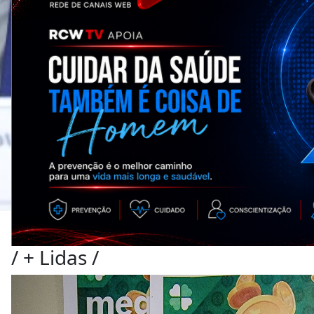
/
+ Lidas
/