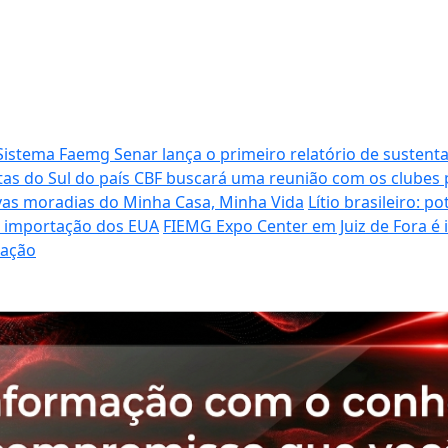
Sistema Faemg Senar lança o primeiro relatório de sustenta
tas do Sul do país
CBF buscará uma reunião com os clubes p
vas moradias do Minha Casa, Minha Vida
Lítio brasileiro: 
de importação dos EUA
FIEMG Expo Center em Juiz de Fora é
ração