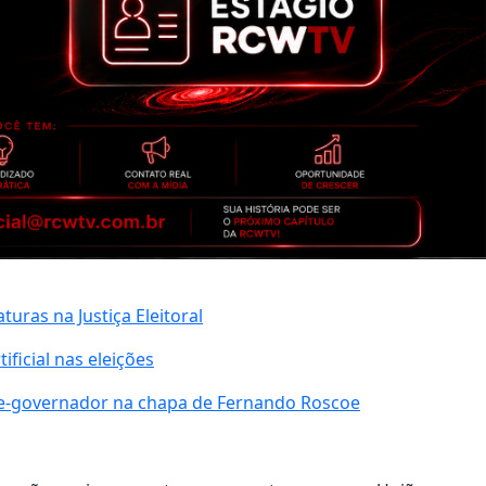
uras na Justiça Eleitoral
ificial nas eleições
ice-governador na chapa de Fernando Roscoe