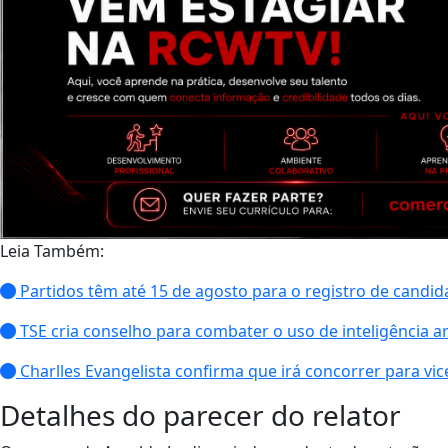
Leia Também:
Partidos têm até 15 de agosto para o registro de candidat
TSE cria conselho para combater o uso de inteligência art
Charlles Evangelista confirma que irá concorrer para v
Detalhes do parecer do relator