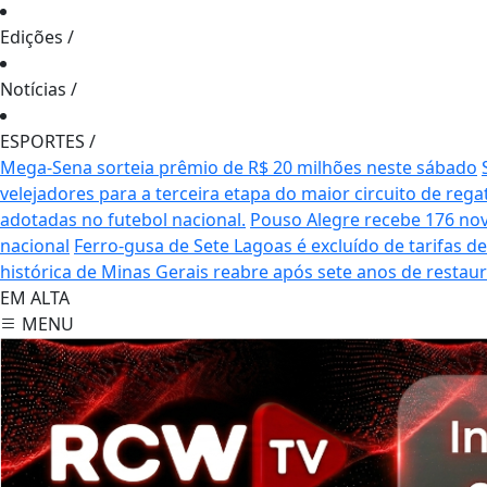
Edições
/
Notícias
/
ESPORTES
/
Mega-Sena sorteia prêmio de R$ 20 milhões neste sábado
velejadores para a terceira etapa do maior circuito de rega
adotadas no futebol nacional.
Pouso Alegre recebe 176 no
nacional
Ferro-gusa de Sete Lagoas é excluído de tarifas 
histórica de Minas Gerais reabre após sete anos de restau
EM ALTA
MENU