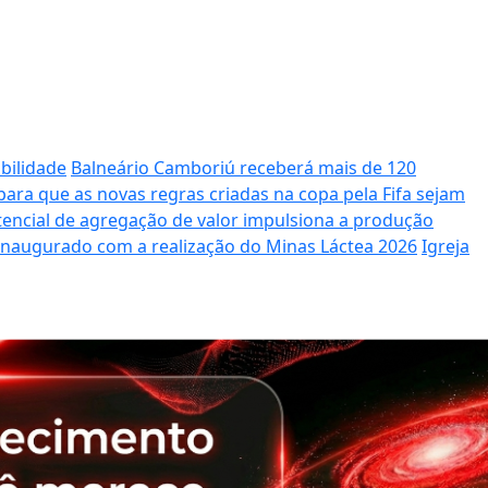
bilidade
Balneário Camboriú receberá mais de 120
ara que as novas regras criadas na copa pela Fifa sejam
potencial de agregação de valor impulsiona a produção
 inaugurado com a realização do Minas Láctea 2026
Igreja