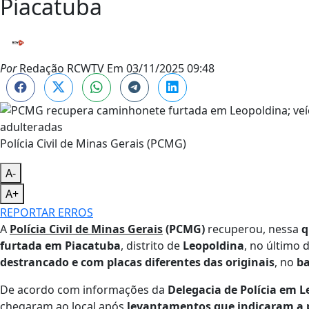
Piacatuba
Por
Redação RCWTV
Em
03/11/2025 09:48
Polícia Civil de Minas Gerais (PCMG)
A-
A+
REPORTAR ERROS
A
Polícia Civil de Minas Gerais
(PCMG)
recuperou, nessa
q
furtada em Piacatuba
, distrito de
Leopoldina
, no último 
destrancado e com placas diferentes das originais
, no
ba
De acordo com informações da
Delegacia de Polícia em 
chegaram ao local após
levantamentos que indicaram a po