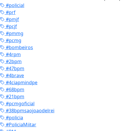
#policial
#prf
#pmjf
#pcjf
#pmmg
#pcmg
#bombeiros
#4rpm
#2bpm
#47bpm
#4brave
#4ciapmindpe
#68bpm
#21bpm
#pcmgoficial
#38bpmsaojoaodelrei
#policia
#PoliciaMiitar