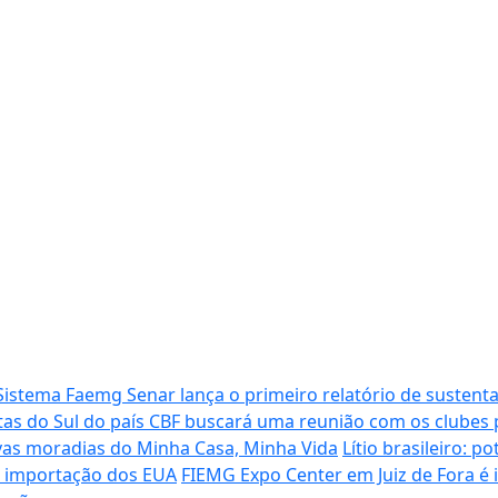
Sistema Faemg Senar lança o primeiro relatório de sustenta
tas do Sul do país
CBF buscará uma reunião com os clubes p
vas moradias do Minha Casa, Minha Vida
Lítio brasileiro: 
de importação dos EUA
FIEMG Expo Center em Juiz de Fora é