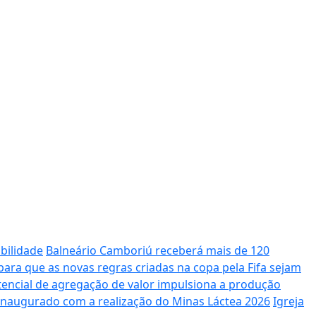
bilidade
Balneário Camboriú receberá mais de 120
ara que as novas regras criadas na copa pela Fifa sejam
potencial de agregação de valor impulsiona a produção
 inaugurado com a realização do Minas Láctea 2026
Igreja