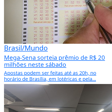
Brasil/Mundo
Mega-Sena sorteia prêmio de R$ 20
milhões neste sábado
Apostas podem ser feitas até as 20h, no
horário de Brasília, em lotéricas e pela...