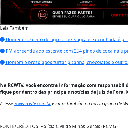
Leia Também:
Homem suspeito de agredir ex-sogra e ex-cunhada é preso
PM apreende adolescente com 254 pinos de cocaína e 
Homem é preso após furtar picanha, chocolates e outro
Na RCWTV, você encontra informação com responsabilid
fique por dentro das principais notícias de Juiz de Fora, 
Acesse
www.rcwtv.com.br
e entre também no nosso grupo de Wha
FONTE/CRÉDITOS:
Polícia Civil de Minas Gerais (PCMG)