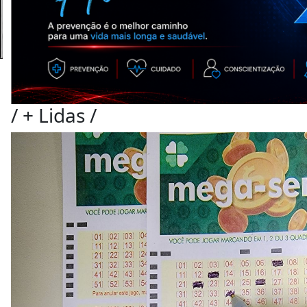
/
+ Lidas
/