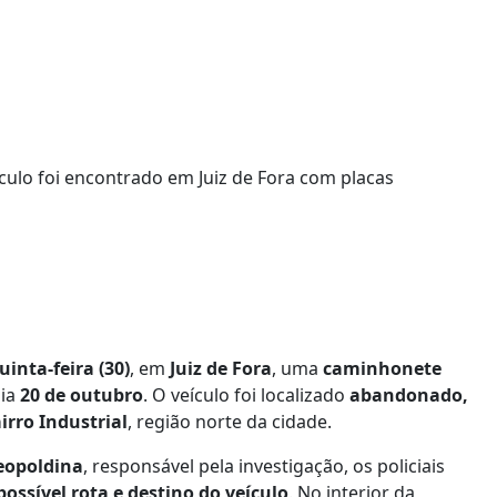
uinta-feira (30)
, em
Juiz de Fora
, uma
caminhonete
dia
20 de outubro
. O veículo foi localizado
abandonado,
irro Industrial
, região norte da cidade.
Leopoldina
, responsável pela investigação, os policiais
ssível rota e destino do veículo
. No interior da