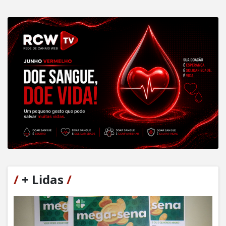
/
+ Lidas
/