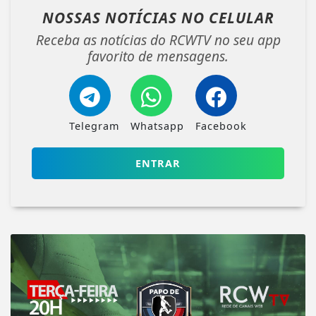
NOSSAS NOTÍCIAS
NO CELULAR
Receba as notícias do RCWTV no seu app
favorito de mensagens.
Telegram
Whatsapp
Facebook
ENTRAR