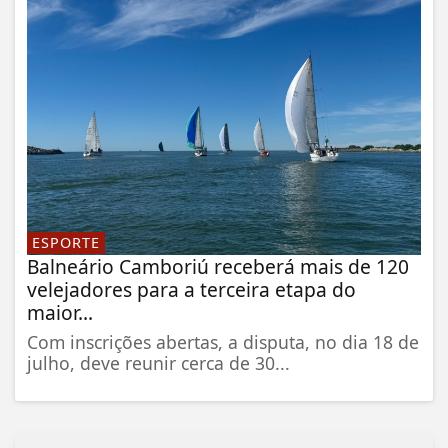
ESPORTE
Balneário Camboriú receberá mais de 120
velejadores para a terceira etapa do
maior...
Com inscrições abertas, a disputa, no dia 18 de
julho, deve reunir cerca de 30...