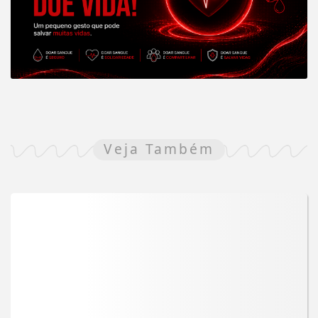
Veja Também