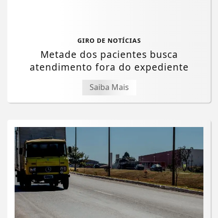
GIRO DE NOTÍCIAS
Metade dos pacientes busca
atendimento fora do expediente
Saiba Mais