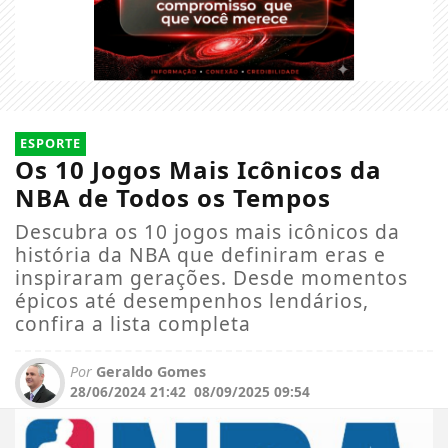
ESPORTE
Os 10 Jogos Mais Icônicos da
NBA de Todos os Tempos
Descubra os 10 jogos mais icônicos da
história da NBA que definiram eras e
inspiraram gerações. Desde momentos
épicos até desempenhos lendários,
confira a lista completa
Por
Geraldo Gomes
28/06/2024 21:42
08/09/2025 09:54