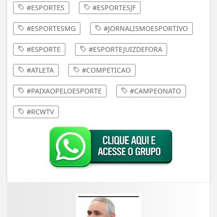
#ESPORTES
#ESPORTESJF
#ESPORTESMG
#JORNALISMOESPORTIVO
#ESPORTE
#ESPORTEJUIZDEFORA
#ATLETA
#COMPETICAO
#PAIXAOPELOESPORTE
#CAMPEONATO
#RCWTV