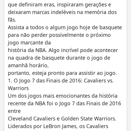
que definiram eras, inspiraram gerações e
deixaram marcas indeléveis na memória dos
fãs.
Assista a todos o algum jogo hoje de basquete
para não perder possivelmente o próximo
jogo marcante da
história da NBA. Algo incrível pode acontecer
na quadra de basquete durante o jogo de
amanhã horário,
portanto, esteja pronto para assistir ao jogo.
1. O Jogo 7 das Finais de 2016: Cavaliers vs.
Warriors
Um dos jogos mais emocionantes da história
recente da NBA foi o Jogo 7 das Finais de 2016
entre
Cleveland Cavaliers e Golden State Warriors.
Liderados por LeBron James, os Cavaliers