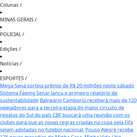
Colunas
/
MINAS GERAIS
/
POLICIAL
/
Edições
/
Notícias
/
ESPORTES
/
Mega-Sena sorteia prêmio de R$ 20 milhões neste sábado
Sistema Faemg Senar lança o primeiro relatório de
sustentabilidade
Balneário Camboriú receberá mais de 120
velejadores para a terceira etapa do maior circuito de
regatas do Sul do país
CBF buscará uma reunião com os
clubes para que as novas regras criadas na copa pela Fifa
sejam adotadas no futebol nacional.
Pouso Alegre recebe
176 novas moradias do Minha Casa, Minha Vida
Lítio