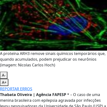
A proteína ARH3 remove sinais químicos temporários que,
quando acumulados, podem prejudicar os neurônios
(imagem: Nicolas Carlos Hoch)
A-
A+
REPORTAR ERROS
Thabata Oliveira | Agência FAPESP
* – O caso de uma
menina brasileira com epilepsia agravada por infecções
levou pesquisadores da Universidade de São Paulo (USP) a