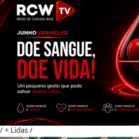
/
+ Lidas
/