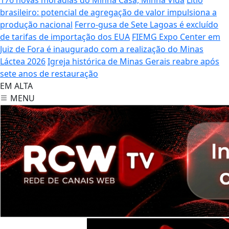
brasileiro: potencial de agregação de valor impulsiona a
produção nacional
Ferro-gusa de Sete Lagoas é excluído
de tarifas de importação dos EUA
FIEMG Expo Center em
Juiz de Fora é inaugurado com a realização do Minas
Láctea 2026
Igreja histórica de Minas Gerais reabre após
sete anos de restauração
EM ALTA
MENU