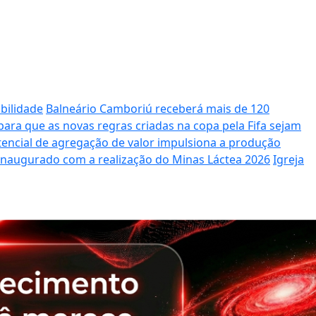
bilidade
Balneário Camboriú receberá mais de 120
ara que as novas regras criadas na copa pela Fifa sejam
potencial de agregação de valor impulsiona a produção
 inaugurado com a realização do Minas Láctea 2026
Igreja