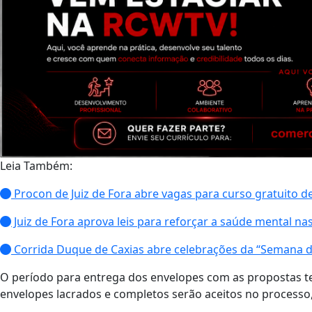
Leia Também:
Procon de Juiz de Fora abre vagas para curso gratuito d
Juiz de Fora aprova leis para reforçar a saúde mental nas
Corrida Duque de Caxias abre celebrações da “Semana 
O período para entrega dos envelopes com as propostas teve
envelopes lacrados e completos serão aceitos no processo,