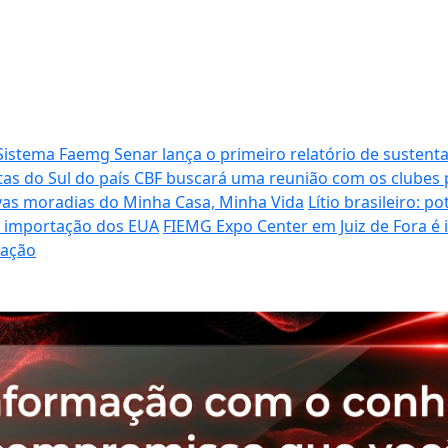
Sistema Faemg Senar lança o primeiro relatório de sustenta
tas do Sul do país
CBF buscará uma reunião com os clubes p
vas moradias do Minha Casa, Minha Vida
Lítio brasileiro: 
de importação dos EUA
FIEMG Expo Center em Juiz de Fora é
ração