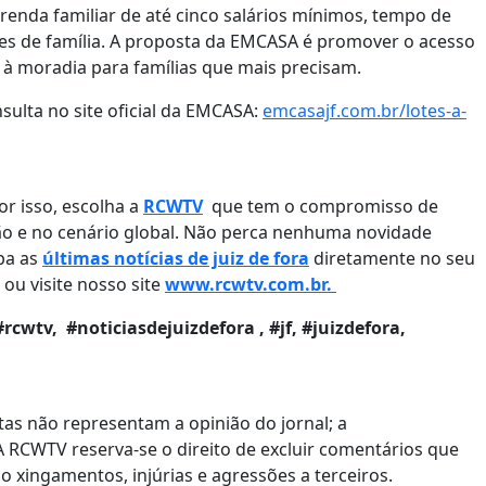
renda familiar de até cinco salários mínimos, tempo de
fes de família. A proposta da EMCASA é promover o acesso
o à moradia para famílias que mais precisam.
sulta no site oficial da EMCASA:
emcasajf.com.br/lotes-a-
r isso, escolha a
RCWTV
que tem o compromisso de
ão e no cenário global. Não perca nenhuma novidade
ba as
últimas notícias de juiz de fora
diretamente no seu
ou visite nosso site
www.rcwtv.com.br.
 #rcwtv, #noticiasdejuizdefora , #jf, #juizdefora,
as não representam a opinião do jornal; a
 RCWTV reserva-se o direito de excluir comentários que
 xingamentos, injúrias e agressões a terceiros.