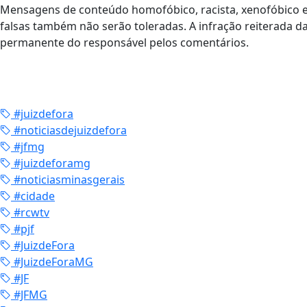
Mensagens de conteúdo homofóbico, racista, xenofóbico 
falsas também não serão toleradas. A infração reiterada d
permanente do responsável pelos comentários.
#juizdefora
#noticiasdejuizdefora
#jfmg
#juizdeforamg
#noticiasminasgerais
#cidade
#rcwtv
#pjf
#JuizdeFora
#JuizdeForaMG
#JF
#JFMG