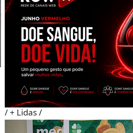
/
+ Lidas
/