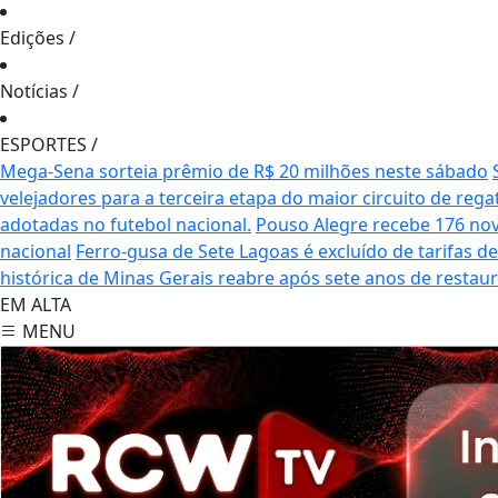
Edições
/
Notícias
/
ESPORTES
/
Mega-Sena sorteia prêmio de R$ 20 milhões neste sábado
velejadores para a terceira etapa do maior circuito de rega
adotadas no futebol nacional.
Pouso Alegre recebe 176 no
nacional
Ferro-gusa de Sete Lagoas é excluído de tarifas 
histórica de Minas Gerais reabre após sete anos de restau
EM ALTA
MENU