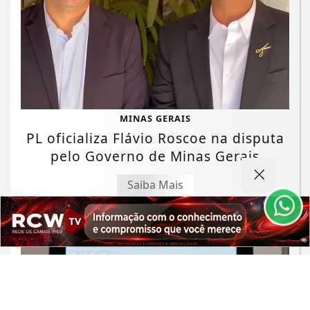
Termos de Uso e Privacidade
MINAS GERAIS
Esse site utiliza cookies para melhorar sua
PL oficializa Flávio Roscoe na disputa
experiência de navegação. Ao continuar o acesso,
pelo Governo de Minas Gerais
entendemos que você concorda com nossos Termos
de Uso e Privacidade.
Saiba Mais
PARA MAIS INFORMAÇÕES,
ACESSE NOSSOS TERMOS
CLICANDO AQUI
PROSSEGUIR