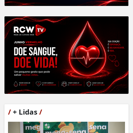
/
+ Lidas
/