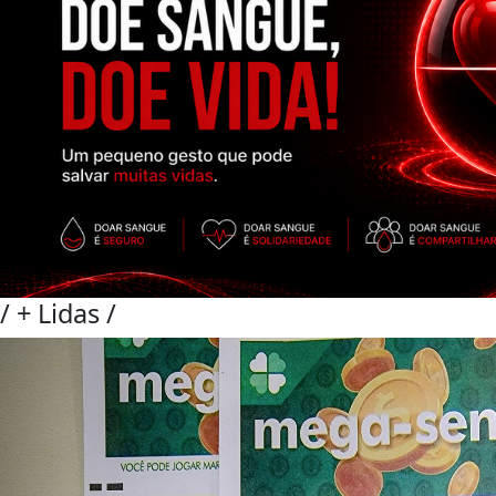
/
+ Lidas
/