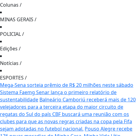
Colunas
/
MINAS GERAIS
/
POLICIAL
/
Edições
/
Notícias
/
ESPORTES
/
Mega-Sena sorteia prêmio de R$ 20 milhões neste sábado
Sistema Faemg Senar lança o primeiro relatório de
sustentabilidade
Balneário Camboriú receberá mais de 120
velejadores para a terceira etapa do maior circuito de
regatas do Sul do país
CBF buscará uma reunião com os
clubes para que as novas regras criadas na copa pela Fifa
sejam adotadas no futebol nacional.
Pouso Alegre recebe
176 novas moradias do Minha Casa, Minha Vida
Lítio