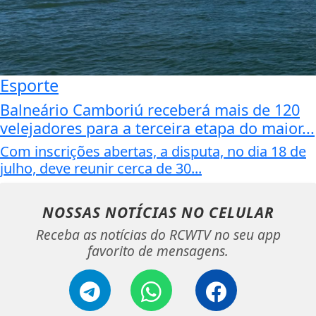
Esporte
Balneário Camboriú receberá mais de 120
velejadores para a terceira etapa do maior...
Com inscrições abertas, a disputa, no dia 18 de
julho, deve reunir cerca de 30...
NOSSAS NOTÍCIAS
NO CELULAR
Receba as notícias do RCWTV no seu app
favorito de mensagens.