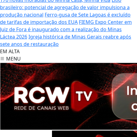
brasileiro: potencial de agregação de valor impulsiona a
produção nacional
Ferro-gusa de Sete Lagoas é excluído
de tarifas de importação dos EUA
FIEMG Expo Center em
Juiz de Fora é inaugurado com a realização do Minas
Láctea 2026
Igreja histórica de Minas Gerais reabre após
sete anos de restauração
EM ALTA
MENU