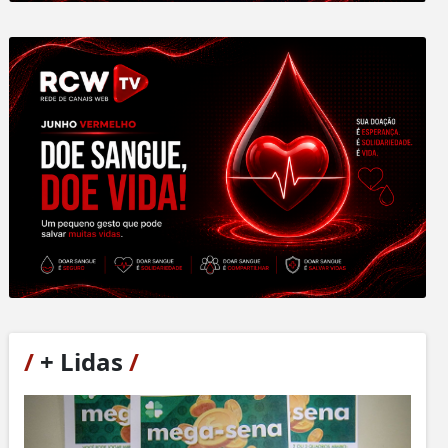
/
+ Lidas
/