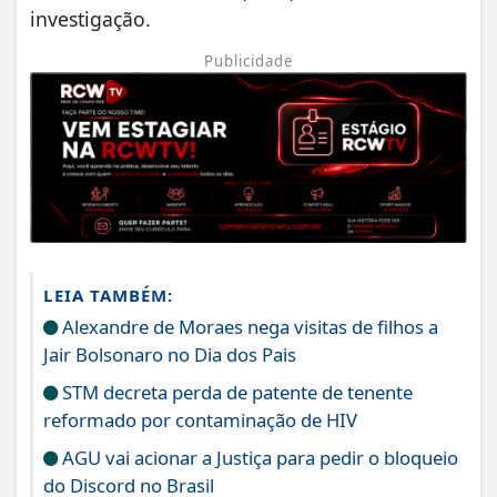
investigação.
Publicidade
LEIA TAMBÉM:
Alexandre de Moraes nega visitas de filhos a
Jair Bolsonaro no Dia dos Pais
STM decreta perda de patente de tenente
reformado por contaminação de HIV
AGU vai acionar a Justiça para pedir o bloqueio
do Discord no Brasil