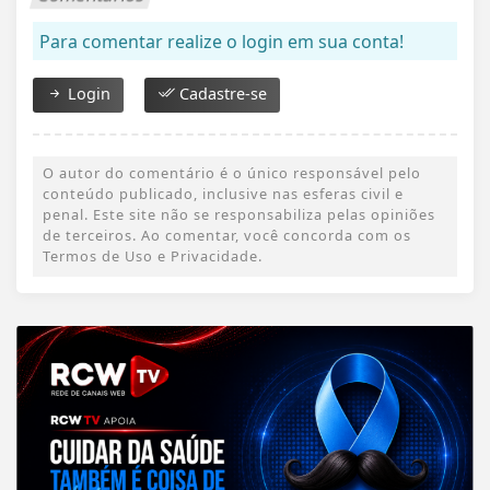
Para comentar realize o login em sua conta!
Login
Cadastre-se
O autor do comentário é o único responsável pelo
conteúdo publicado, inclusive nas esferas civil e
penal. Este site não se responsabiliza pelas opiniões
de terceiros. Ao comentar, você concorda com os
Termos de Uso e Privacidade.