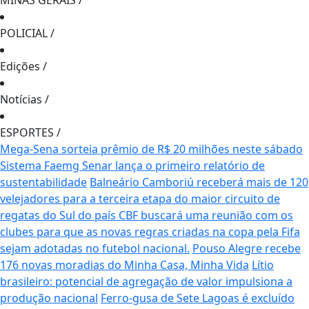
MINAS GERAIS
/
POLICIAL
/
Edições
/
Notícias
/
ESPORTES
/
Mega-Sena sorteia prêmio de R$ 20 milhões neste sábado
Sistema Faemg Senar lança o primeiro relatório de
sustentabilidade
Balneário Camboriú receberá mais de 120
velejadores para a terceira etapa do maior circuito de
regatas do Sul do país
CBF buscará uma reunião com os
clubes para que as novas regras criadas na copa pela Fifa
sejam adotadas no futebol nacional.
Pouso Alegre recebe
176 novas moradias do Minha Casa, Minha Vida
Lítio
brasileiro: potencial de agregação de valor impulsiona a
produção nacional
Ferro-gusa de Sete Lagoas é excluído