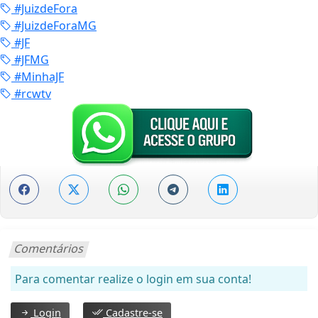
#JuizdeFora
#JuizdeForaMG
#JF
#JFMG
#MinhaJF
#rcwtv
Comentários
Para comentar realize o login em sua conta!
Login
Cadastre-se