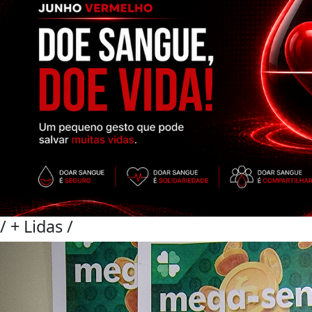
/
+ Lidas
/