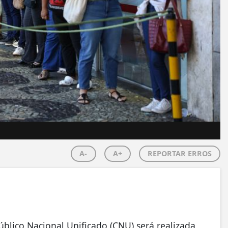
A-
A+
REPORTAR ERROS
blico Nacional Unificado (CNU) será realizada