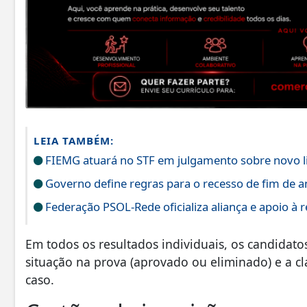
LEIA TAMBÉM:
FIEMG atuará no STF em julgamento sobre novo l
Governo define regras para o recesso de fim de a
Federação PSOL-Rede oficializa aliança e apoio à r
Em todos os resultados individuais, os candidato
situação na prova (aprovado ou eliminado) e a cla
caso.