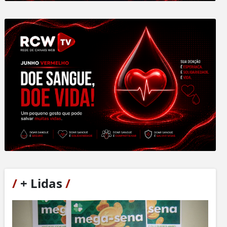
/
+ Lidas
/