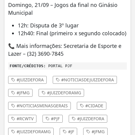
Domingo, 21/09 – Jogos da final no Ginásio
Municipal
12h: Disputa de 3º lugar
12h40: Final (primeiro x segundo colocado)
📞 Mais informações: Secretaria de Esporte e
Lazer – (32) 3690-7845
FONTE/CRÉDITOS:
PORTAL PJF
#JUIZDEFORA
#NOTICIASDEJUIZDEFORA
#JFMG
#JUIZDEFORAMG
#NOTICIASMINASGERAIS
#CIDADE
#RCWTV
#PJF
#JUIZDEFORA
#JUIZDEFORAMG
#JF
#JFMG