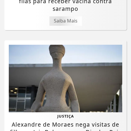
filas para receber vacina contra
sarampo
Saiba Mais
JUSTIÇA
Termos de Uso e Privacidade
Alexandre de Moraes nega visitas de
Esse site utiliza cookies para melhorar sua