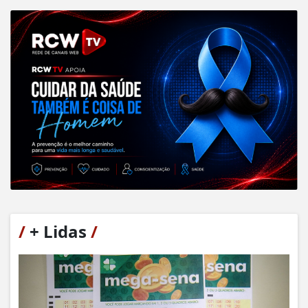
/
+ Lidas
/