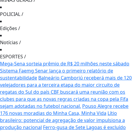
MINAS GERAIS
/
POLICIAL
/
Edições
/
Notícias
/
ESPORTES
/
Mega-Sena sorteia prêmio de R$ 20 milhões neste sábado
Sistema Faemg Senar lança o primeiro relatório de
sustentabilidade
Balneário Camboriú receberá mais de 120
velejadores para a terceira etapa do maior circuito de
regatas do Sul do país
CBF buscará uma reunião com os
clubes para que as novas regras criadas na copa pela Fifa
sejam adotadas no futebol nacional.
Pouso Alegre recebe
176 novas moradias do Minha Casa, Minha Vida
Lítio
brasileiro: potencial de agregação de valor impulsiona a
produção nacional
Ferro-gusa de Sete Lagoas é excluído