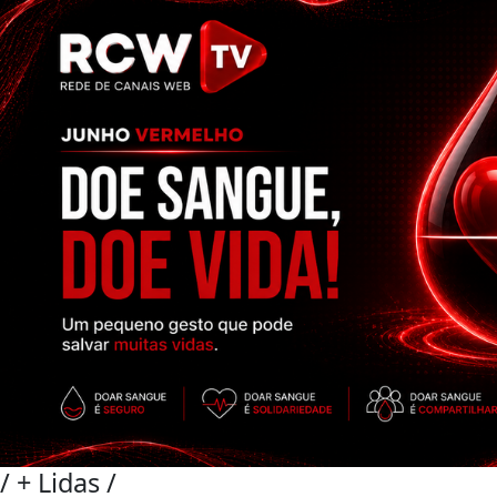
/
+ Lidas
/