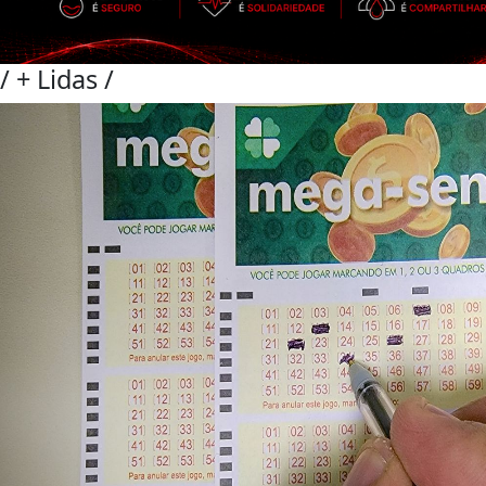
/
+ Lidas
/