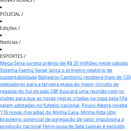
MINAS GERAIS
/
POLICIAL
/
Edições
/
Notícias
/
ESPORTES
/
Mega-Sena sorteia prêmio de R$ 20 milhões neste sábado
Sistema Faemg Senar lança o primeiro relatório de
sustentabilidade
Balneário Camboriú receberá mais de 120
velejadores para a terceira etapa do maior circuito de
regatas do Sul do país
CBF buscará uma reunião com os
clubes para que as novas regras criadas na copa pela Fifa
sejam adotadas no futebol nacional.
Pouso Alegre recebe
176 novas moradias do Minha Casa, Minha Vida
Lítio
brasileiro: potencial de agregação de valor impulsiona a
produção nacional
Ferro-gusa de Sete Lagoas é excluído