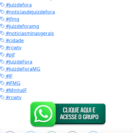
#juizdefora
#noticiasdejuizdefora
#jfmg
#juizdeforamg
#noticiasminasgerais
#cidade
#rcwtv
#pjf
#JuizdeFora
#JuizdeForaMG
#JF
#JFMG
#MinhaJF
#rcwtv