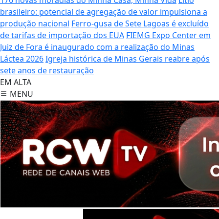
brasileiro: potencial de agregação de valor impulsiona a
produção nacional
Ferro-gusa de Sete Lagoas é excluído
de tarifas de importação dos EUA
FIEMG Expo Center em
Juiz de Fora é inaugurado com a realização do Minas
Láctea 2026
Igreja histórica de Minas Gerais reabre após
sete anos de restauração
EM ALTA
MENU