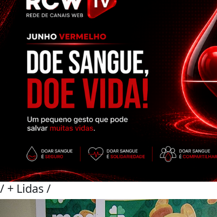
/
+ Lidas
/