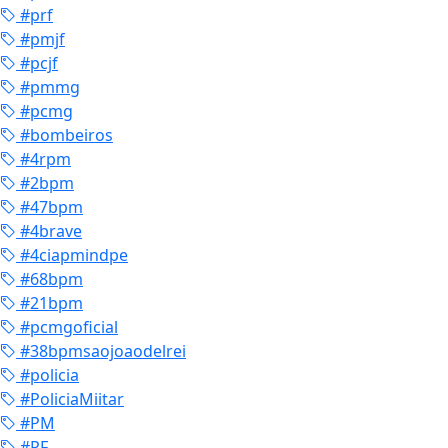
#prf
#pmjf
#pcjf
#pmmg
#pcmg
#bombeiros
#4rpm
#2bpm
#47bpm
#4brave
#4ciapmindpe
#68bpm
#21bpm
#pcmgoficial
#38bpmsaojoaodelrei
#policia
#PoliciaMiitar
#PM
#PF