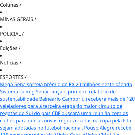
Colunas
/
MINAS GERAIS
/
POLICIAL
/
Edições
/
Notícias
/
ESPORTES
/
Mega-Sena sorteia prêmio de R$ 20 milhões neste sábado
Sistema Faemg Senar lança o primeiro relatório de
sustentabilidade
Balneário Camboriú receberá mais de 120
velejadores para a terceira etapa do maior circuito de
regatas do Sul do país
CBF buscará uma reunião com os
clubes para que as novas regras criadas na copa pela Fifa
sejam adotadas no futebol nacional.
Pouso Alegre recebe
176 novas moradias do Minha Casa, Minha Vida
Lítio