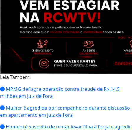
Leia Também:
MPMG deflagra operação contra fraude de R$ 14,5
milhões em Juiz de Fora
Mulher é agredida por companheiro durante discussão
em apartamento em Juiz de Fora
Homem é suspeito de tentar levar filha à força e agredir