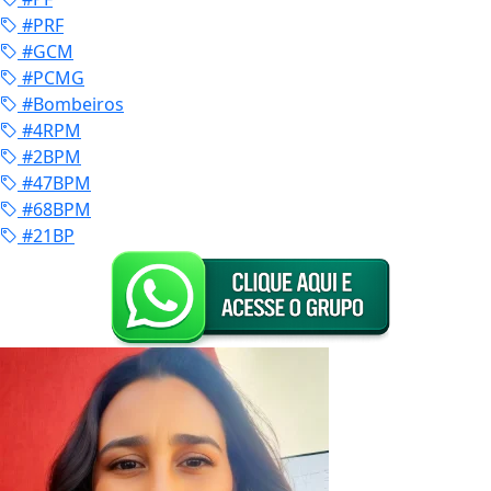
#PRF
#GCM
#PCMG
#Bombeiros
#4RPM
#2BPM
#47BPM
#68BPM
#21BP