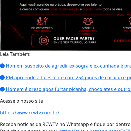
Leia Também:
Homem suspeito de agredir ex-sogra e ex-cunhada é preso
PM apreende adolescente com 254 pinos de cocaína e 
Homem é preso após furtar picanha, chocolates e outro
Acesse o nosso site
https://www.rcwtv.com.br/
Receba notícias da RCWTV no Whatsapp e fique por dentro 