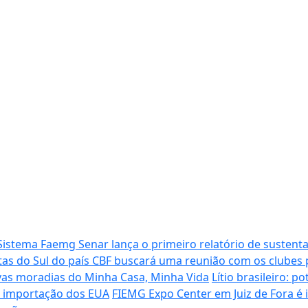
Sistema Faemg Senar lança o primeiro relatório de sustenta
tas do Sul do país
CBF buscará uma reunião com os clubes p
vas moradias do Minha Casa, Minha Vida
Lítio brasileiro: 
de importação dos EUA
FIEMG Expo Center em Juiz de Fora é