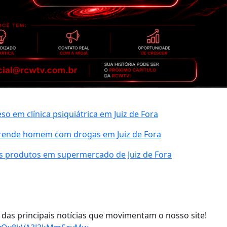
 em clínica psiquiátrica em Juiz de Fora
prende homem com drogas em Juiz de Fora
s produtos em supermercado de Juiz de Fora
das principais notícias que movimentam o nosso site!