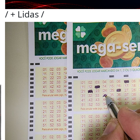
/
+ Lidas
/