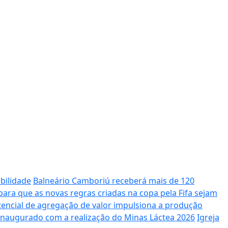
bilidade
Balneário Camboriú receberá mais de 120
ara que as novas regras criadas na copa pela Fifa sejam
potencial de agregação de valor impulsiona a produção
 inaugurado com a realização do Minas Láctea 2026
Igreja