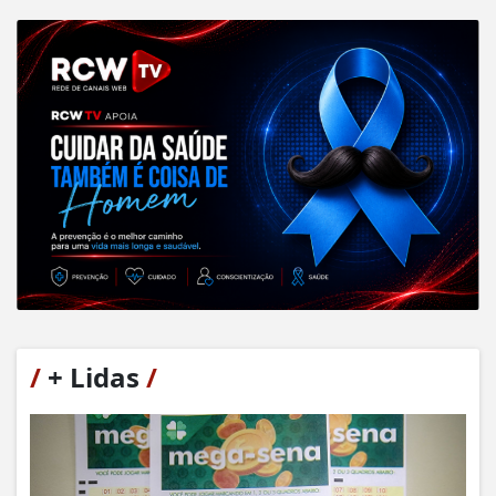
/
+ Lidas
/