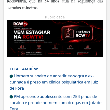
Rodoviária, que há 54 anos atua na segurança das
estradas mineiras.
Publicidade
LEIA TAMBÉM:
Homem suspeito de agredir ex-sogra e ex-
cunhada é preso em clínica psiquiátrica em Juiz
de Fora
PM apreende adolescente com 254 pinos de
cocaína e prende homem com drogas em Juiz de
Fora