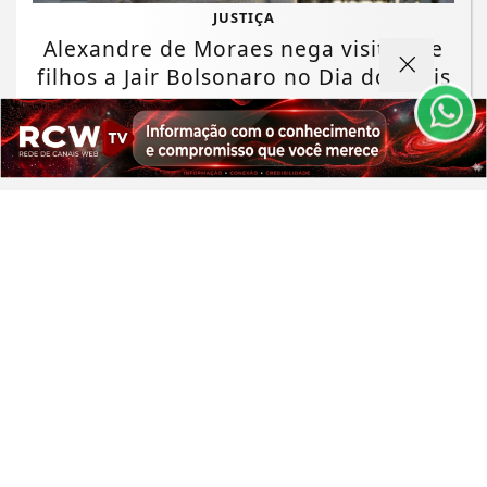
JUSTIÇA
experiência de navegação. Ao continuar o acesso,
Alexandre de Moraes nega visitas de
entendemos que você concorda com nossos Termos
de Uso e Privacidade.
filhos a Jair Bolsonaro no Dia dos Pais
PARA MAIS INFORMAÇÕES,
ACESSE NOSSOS TERMOS
CLICANDO AQUI
Saiba Mais
PROSSEGUIR
MINAS GERAIS