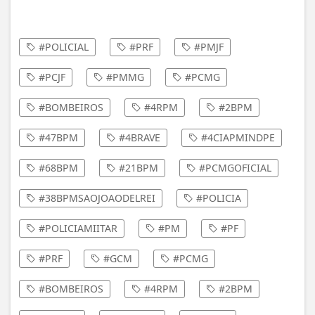
#POLICIAL
#PRF
#PMJF
#PCJF
#PMMG
#PCMG
#BOMBEIROS
#4RPM
#2BPM
#47BPM
#4BRAVE
#4CIAPMINDPE
#68BPM
#21BPM
#PCMGOFICIAL
#38BPMSAOJOAODELREI
#POLICIA
#POLICIAMIITAR
#PM
#PF
#PRF
#GCM
#PCMG
#BOMBEIROS
#4RPM
#2BPM