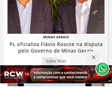
Termos de Uso e Privacidade
MINAS GERAIS
Esse site utiliza cookies para melhorar sua
PL oficializa Flávio Roscoe na disputa
experiência de navegação. Ao continuar o acesso,
pelo Governo de Minas Gerais
entendemos que você concorda com nossos Termos
de Uso e Privacidade.
Saiba Mais
PARA MAIS INFORMAÇÕES,
ACESSE NOSSOS TERMOS
CLICANDO AQUI
PROSSEGUIR