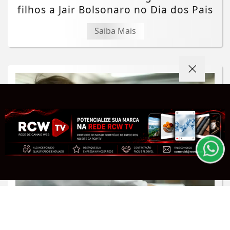
filhos a Jair Bolsonaro no Dia dos Pais
Saiba Mais
Termos de Uso e Privacidade
Esse site utiliza cookies para melhorar sua
experiência de navegação. Ao continuar o acesso,
entendemos que você concorda com nossos Termos
de Uso e Privacidade.
PARA MAIS INFORMAÇÕES,
ACESSE NOSSOS TERMOS
CLICANDO AQUI
PROSSEGUIR
MINAS GERAIS
Minas Gerais atinge a menor taxa de
analfabetismo de sua história