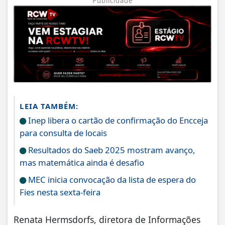
Publicidade
LEIA TAMBÉM:
Inep libera o cartão de confirmação do Encceja
para consulta de locais
Resultados do Saeb 2025 mostram avanço,
mas matemática ainda é desafio
MEC inicia convocação da lista de espera do
Fies nesta sexta-feira
Renata Hermsdorfs, diretora de Informações