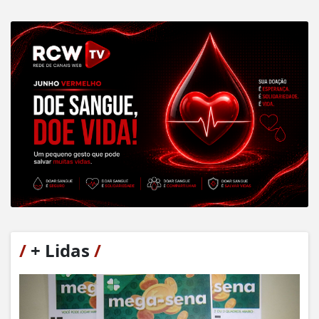
/
+ Lidas
/