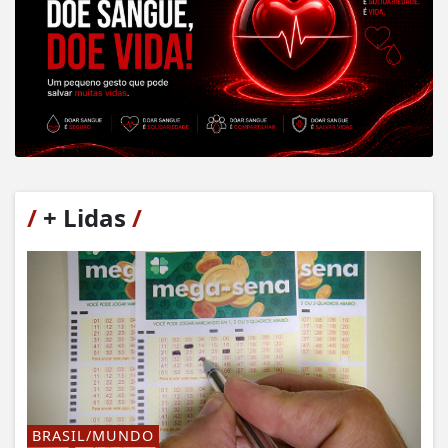
/
+ Lidas
/
BRASIL/MUNDO