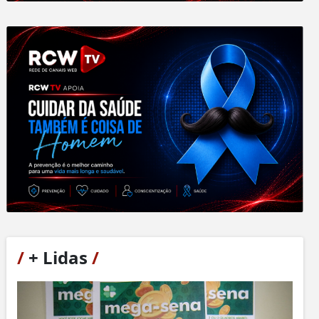
/
+ Lidas
/