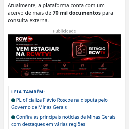
Atualmente, a plataforma conta com um
acervo de mais de
70 mil documentos
para
consulta externa.
Publicidade
LEIA TAMBÉM:
PL oficializa Flávio Roscoe na disputa pelo
Governo de Minas Gerais
Confira as principais notícias de Minas Gerais
com destaques em várias regiões