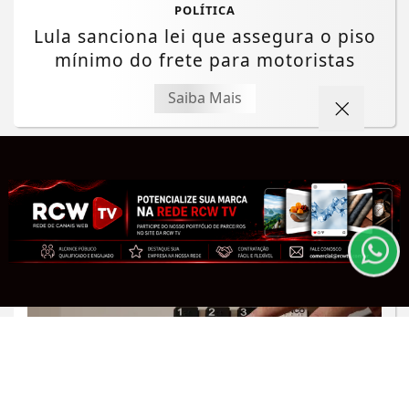
POLÍTICA
Lula sanciona lei que assegura o piso
mínimo do frete para motoristas
Saiba Mais
Termos de Uso e Privacidade
Esse site utiliza cookies para melhorar sua
experiência de navegação. Ao continuar o acesso,
entendemos que você concorda com nossos Termos
de Uso e Privacidade.
PARA MAIS INFORMAÇÕES,
ACESSE NOSSOS TERMOS
CLICANDO AQUI
PROSSEGUIR
JUSTIÇA