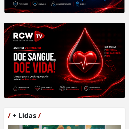
/
+ Lidas
/