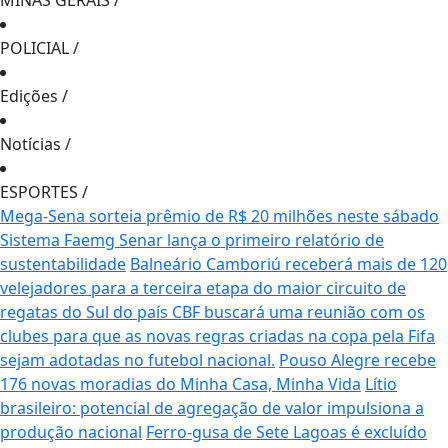
MINAS GERAIS
/
POLICIAL
/
Edições
/
Notícias
/
ESPORTES
/
Mega-Sena sorteia prêmio de R$ 20 milhões neste sábado
Sistema Faemg Senar lança o primeiro relatório de
sustentabilidade
Balneário Camboriú receberá mais de 120
velejadores para a terceira etapa do maior circuito de
regatas do Sul do país
CBF buscará uma reunião com os
clubes para que as novas regras criadas na copa pela Fifa
sejam adotadas no futebol nacional.
Pouso Alegre recebe
176 novas moradias do Minha Casa, Minha Vida
Lítio
brasileiro: potencial de agregação de valor impulsiona a
produção nacional
Ferro-gusa de Sete Lagoas é excluído