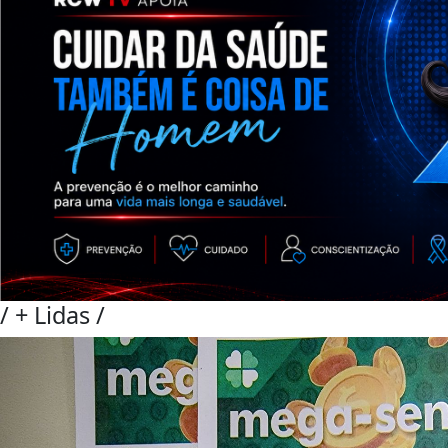
/
+ Lidas
/