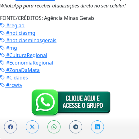
WhatsApp para receber atualizações direto no seu celular!
FONTE/CRÉDITOS:
Agência Minas Gerais
#regiao
#noticiasmg
#noticiasminasgerais
#mg
#CulturaRegional
#EconomiaRegional
#ZonaDaMata
#Cidades
#rcwtv