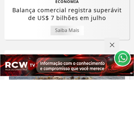
ECONOMIA
Balança comercial registra superávit
de US$ 7 bilhões em julho
Termos de Uso e Privacidade
Esse site utiliza cookies para melhorar sua
Saiba Mais
experiência de navegação. Ao continuar o acesso,
entendemos que você concorda com nossos Termos
de Uso e Privacidade.
PARA MAIS INFORMAÇÕES,
ACESSE NOSSOS TERMOS
CLICANDO AQUI
PROSSEGUIR
ECONOMIA
ANP confirma recorde de áreas
ofertadas nos leilões de petróleo em