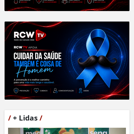
/
+ Lidas
/