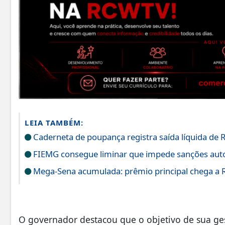
LEIA TAMBÉM:
Caderneta de poupança registra saída líquida de R
FIEMG consegue liminar que impede sanções auto
Mega-Sena acumulada: prêmio principal chega a 
O governador destacou que o objetivo de sua ges