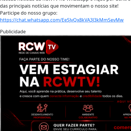
das principais notícias que movimentam o nosso site!
Participe do nosso grupo:
https://chat.whatsapp.com/EeSJvQx8kVA3J3kMmSevMw
Publicidade