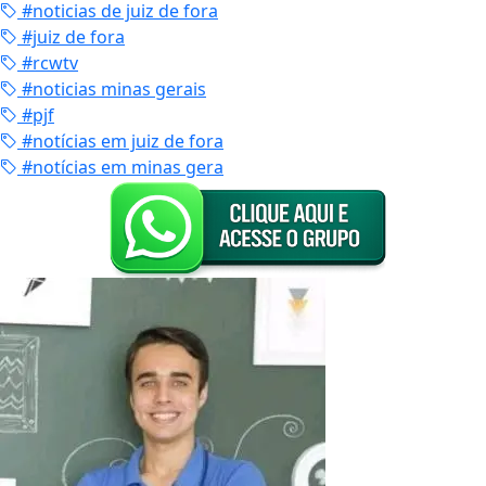
#noticias de juiz de fora
#juiz de fora
#rcwtv
#noticias minas gerais
#pjf
#notícias em juiz de fora
#notícias em minas gera