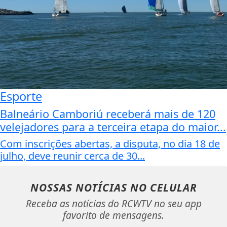
Esporte
Balneário Camboriú receberá mais de 120
velejadores para a terceira etapa do maior...
Com inscrições abertas, a disputa, no dia 18 de
julho, deve reunir cerca de 30...
NOSSAS NOTÍCIAS
NO CELULAR
Receba as notícias do RCWTV no seu app
favorito de mensagens.