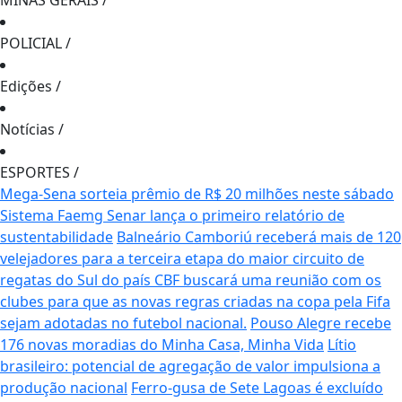
MINAS GERAIS
/
POLICIAL
/
Edições
/
Notícias
/
ESPORTES
/
Mega-Sena sorteia prêmio de R$ 20 milhões neste sábado
Sistema Faemg Senar lança o primeiro relatório de
sustentabilidade
Balneário Camboriú receberá mais de 120
velejadores para a terceira etapa do maior circuito de
regatas do Sul do país
CBF buscará uma reunião com os
clubes para que as novas regras criadas na copa pela Fifa
sejam adotadas no futebol nacional.
Pouso Alegre recebe
176 novas moradias do Minha Casa, Minha Vida
Lítio
brasileiro: potencial de agregação de valor impulsiona a
produção nacional
Ferro-gusa de Sete Lagoas é excluído