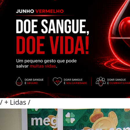
/
+ Lidas
/