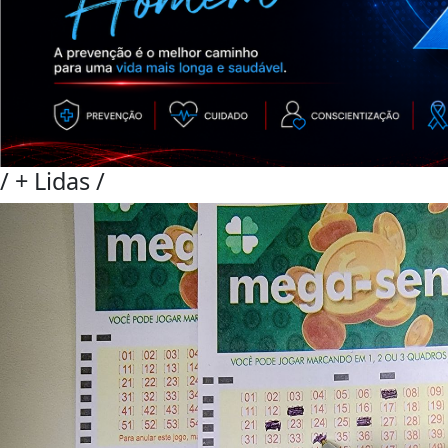
/
+ Lidas
/