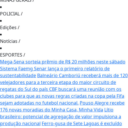
MINAS GERAIS
/
POLICIAL
/
Edições
/
Notícias
/
ESPORTES
/
Mega-Sena sorteia prêmio de R$ 20 milhões neste sábado
Sistema Faemg Senar lança o primeiro relatório de
sustentabilidade
Balneário Camboriú receberá mais de 120
velejadores para a terceira etapa do maior circuito de
regatas do Sul do país
CBF buscará uma reunião com os
clubes para que as novas regras criadas na copa pela Fifa
sejam adotadas no futebol nacional.
Pouso Alegre recebe
176 novas moradias do Minha Casa, Minha Vida
Lítio
brasileiro: potencial de agregação de valor impulsiona a
produção nacional
Ferro-gusa de Sete Lagoas é excluído