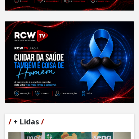
/
+ Lidas
/