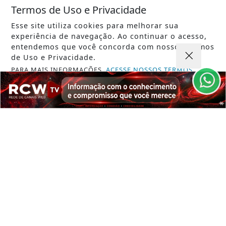
SAÚDE
Termos de Uso e Privacidade
Moradores de São Paulo enfrentam
Esse site utiliza cookies para melhorar sua
filas para receber vacina contra
experiência de navegação. Ao continuar o acesso,
sarampo
entendemos que você concorda com nossos Termos
de Uso e Privacidade.
Saiba Mais
PARA MAIS INFORMAÇÕES,
ACESSE NOSSOS TERMOS
CLICANDO AQUI
PROSSEGUIR