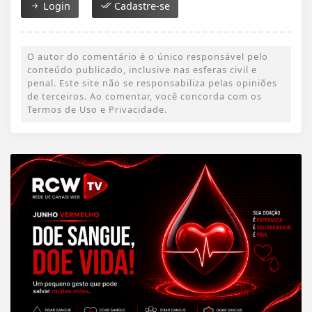
Login
Cadastre-se
O autor do comentário é o único responsável pelo
conteúdo publicado, inclusive nas esferas civil e
penal. Este site não se responsabiliza pelas opiniões
de terceiros. Ao comentar, você concorda com os
Termos de Uso e Privacidade.