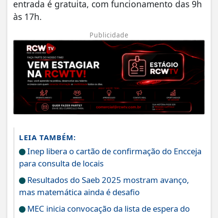
entrada é gratuita, com funcionamento das 9h
às 17h.
Publicidade
LEIA TAMBÉM:
Inep libera o cartão de confirmação do Encceja
para consulta de locais
Resultados do Saeb 2025 mostram avanço,
mas matemática ainda é desafio
MEC inicia convocação da lista de espera do