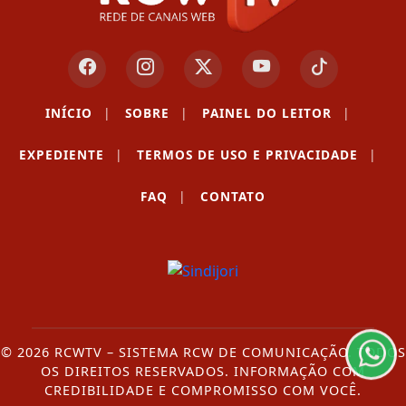
INÍCIO
|
SOBRE
|
PAINEL DO LEITOR
|
EXPEDIENTE
|
TERMOS DE USO E PRIVACIDADE
|
FAQ
|
CONTATO
Termos de Uso e Privacidade
Esse site utiliza cookies para melhorar sua
experiência de navegação. Ao continuar o acesso,
entendemos que você concorda com nossos Termos
de Uso e Privacidade.
PARA MAIS INFORMAÇÕES,
ACESSE NOSSOS TERMOS
© 2026 RCWTV – SISTEMA RCW DE COMUNICAÇÃO. TODOS
CLICANDO AQUI
OS DIREITOS RESERVADOS. INFORMAÇÃO COM
PROSSEGUIR
CREDIBILIDADE E COMPROMISSO COM VOCÊ.