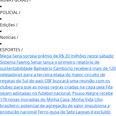
MINAS GERAIS
/
POLICIAL
/
Edições
/
Notícias
/
ESPORTES
/
Mega-Sena sorteia prêmio de R$ 20 milhões neste sábado
Sistema Faemg Senar lança o primeiro relatório de
sustentabilidade
Balneário Camboriú receberá mais de 120
velejadores para a terceira etapa do maior circuito de
regatas do Sul do país
CBF buscará uma reunião com os
clubes para que as novas regras criadas na copa pela Fifa
sejam adotadas no futebol nacional.
Pouso Alegre recebe
176 novas moradias do Minha Casa, Minha Vida
Lítio
brasileiro: potencial de agregação de valor impulsiona a
produção nacional
Ferro-gusa de Sete Lagoas é excluído