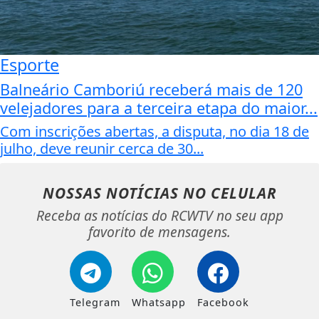
Esporte
Balneário Camboriú receberá mais de 120
velejadores para a terceira etapa do maior...
Com inscrições abertas, a disputa, no dia 18 de
julho, deve reunir cerca de 30...
NOSSAS NOTÍCIAS
NO CELULAR
Receba as notícias do RCWTV no seu app
favorito de mensagens.
Telegram
Whatsapp
Facebook