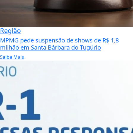
Região
MPMG pede suspensão de shows de R$ 1,8
milhão em Santa Bárbara do Tugúrio
Saiba Mais