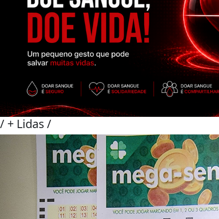
/
+ Lidas
/