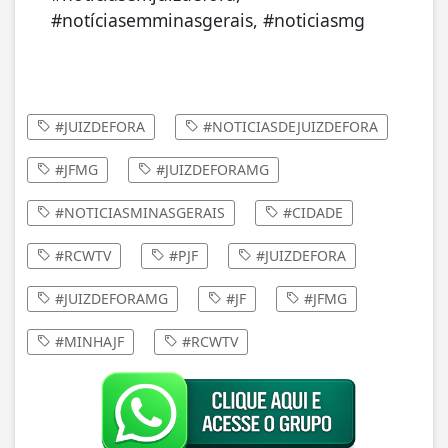
#notíciasemminasgerais, #noticiasmg
#JUIZDEFORA
#NOTICIASDEJUIZDEFORA
#JFMG
#JUIZDEFORAMG
#NOTICIASMINASGERAIS
#CIDADE
#RCWTV
#PJF
#JUIZDEFORA
#JUIZDEFORAMG
#JF
#JFMG
#MINHAJF
#RCWTV