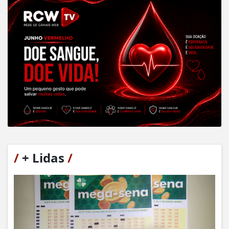
/
+ Lidas
/