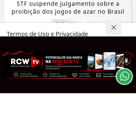
STF suspende julgamento sobre a
proibição dos jogos de azar no Brasil
Saiba Mais
Termos de Uso e Privacidade
Esse site utiliza cookies para melhorar sua
experiência de navegação. Ao continuar o acesso,
entendemos que você concorda com nossos Termos
de Uso e Privacidade.
PARA MAIS INFORMAÇÕES,
ACESSE NOSSOS TERMOS
CLICANDO AQUI
PROSSEGUIR
ECONOMIA
ANP confirma recorde de áreas
ofertadas nos leilões de petróleo em