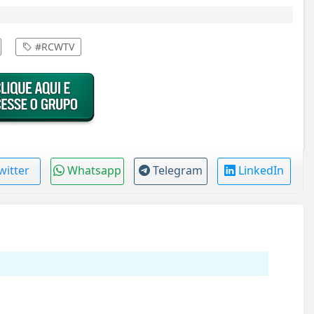
#RCWTV
witter
Whatsapp
Telegram
LinkedIn