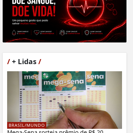
/
+ Lidas
/
BRASIL/MUNDO
Mega-Sena sorteia prêmio de R$ 20