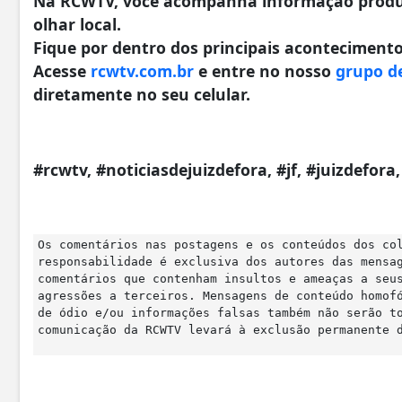
Na RCWTV, você acompanha informação produzi
olhar local.
Fique por dentro dos principais acontecimentos
Acesse
rcwtv.com.br
e entre no nosso
grupo d
diretamente no seu celular.
#rcwtv, #noticiasdejuizdefora, #jf, #juizdefor
Os comentários nas postagens e os conteúdos dos co
responsabilidade é exclusiva dos autores das mensa
comentários que contenham insultos e ameaças a seu
agressões a terceiros. Mensagens de conteúdo homof
de ódio e/ou informações falsas também não serão t
comunicação da RCWTV levará à exclusão permanente 