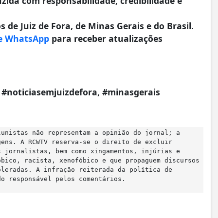
da com responsabilidade, credibilidade e
 de Juiz de Fora, de Minas Gerais e do Brasil.
e WhatsApp
para receber atualizações
a, #noticiasemjuizdefora, #minasgerais
lunistas não representam a opinião do jornal; a
gens. A RCWTV reserva-se o direito de excluir
s jornalistas, bem como xingamentos, injúrias e
óbico, racista, xenofóbico e que propaguem discursos
oleradas. A infração reiterada da política de
do responsável pelos comentários.