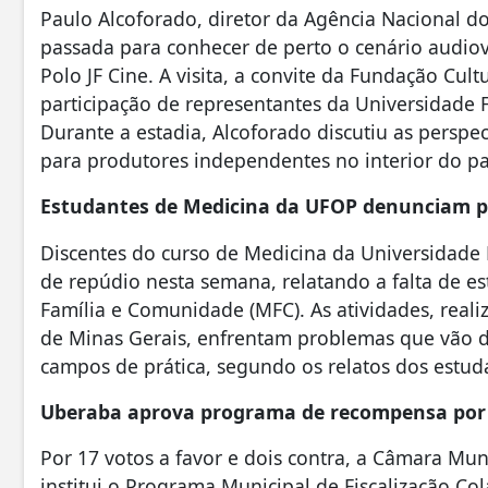
Paulo Alcoforado, diretor da Agência Nacional do
passada para conhecer de perto o cenário audiov
Polo JF Cine. A visita, a convite da Fundação Cult
participação de representantes da Universidade Fe
Durante a estadia, Alcoforado discutiu as perspe
para produtores independentes no interior do paí
Estudantes de Medicina da UFOP denunciam p
Discentes do curso de Medicina da Universidade
de repúdio nesta semana, relatando a falta de e
Família e Comunidade (MFC). As atividades, real
de Minas Gerais, enfrentam problemas que vão des
campos de prática, segundo os relatos dos estud
Uberaba aprova programa de recompensa por d
Por 17 votos a favor e dois contra, a Câmara Mu
institui o Programa Municipal de Fiscalização Col