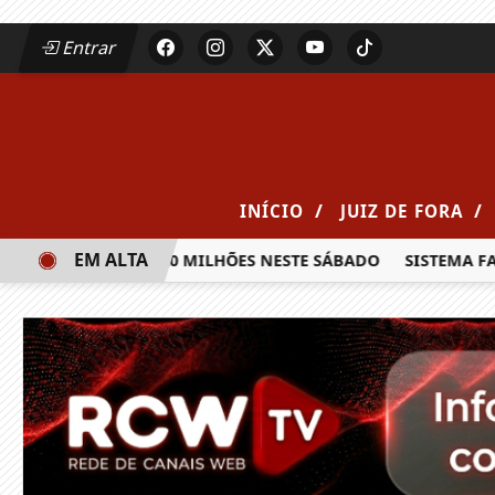
Entrar
/
/
INÍCIO
JUIZ DE FORA
EM ALTA
RÊMIO DE R$ 20 MILHÕES NESTE SÁBADO
SISTEMA FAEMG S