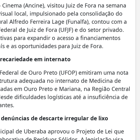
 Cinema (Ancine), visitou Juiz de Fora na semana
isual local, impulsionado pela consolidação do
ural Alfredo Ferreira Lage (Funalfa), contou com a
deral de Juiz de Fora (UFJF) e do setor privado.
ctivas para expandir o acesso a financiamentos
s e as oportunidades para Juiz de Fora.
recariedade em internato
 Federal de Ouro Preto (UFOP) emitiram uma nota
strutura adequada no internato de Medicina de
izadas em Ouro Preto e Mariana, na Região Central
de dificuldades logísticas até a insuficiência de
antes.
enúncias de descarte irregular de lixo
nicipal de Uberaba aprovou o Projeto de Lei que
aborativa de Resíduos Sólidos. A legislação visa