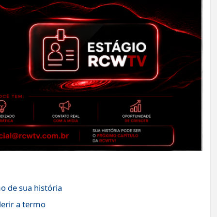
o de sua história
rir a termo