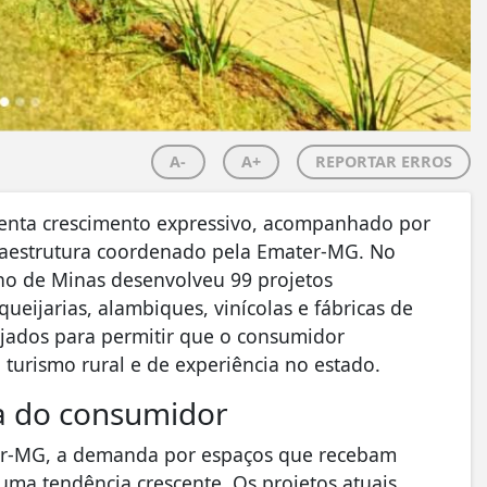
A-
A+
REPORTAR ERROS
esenta crescimento expressivo, acompanhado por
raestrutura coordenado pela Emater-MG. No
no de Minas desenvolveu 99 projetos
ueijarias, alambiques, vinícolas e fábricas de
ejados para permitir que o consumidor
turismo rural e de experiência no estado.
ia do consumidor
ter-MG, a demanda por espaços que recebam
uma tendência crescente. Os projetos atuais