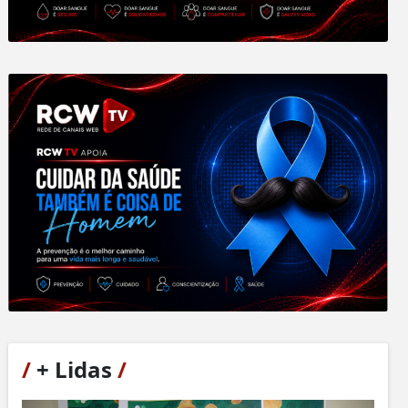
/
+ Lidas
/