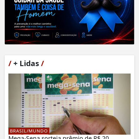
/
+ Lidas
/
BRASIL/MUNDO
Mega-Sena sorteia prêmio de R$ 20