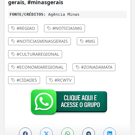
gerais, #minasgerais
FONTE/CRÉDITOS:
Agência Minas
#REGIAO
#NOTICIASMG
#NOTICIASMINASGERAIS
#MG
#CULTURAREGIONAL
#ECONOMIAREGIONAL
#ZONADAMATA
#CIDADES
#RCWTV