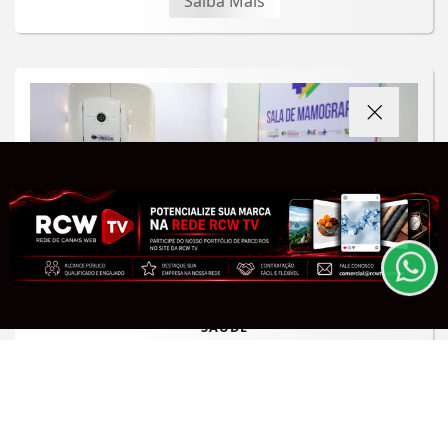
Saiba Mais
Termos de Uso e Privacidade
Esse site utiliza cookies para melhorar sua
experiência de navegação. Ao continuar o acesso,
entendemos que você concorda com nossos Termos
de Uso e Privacidade.
PARA MAIS INFORMAÇÕES,
ACESSE NOSSOS TERMOS
CLICANDO AQUI
PROSSEGUIR
SAÚDE
Número de cirurgias plásticas
mamárias no SUS cresce 54% em dez
anos