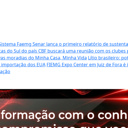
Sistema Faemg Senar lança o primeiro relatório de sustenta
tas do Sul do país
CBF buscará uma reunião com os clubes p
vas moradias do Minha Casa, Minha Vida
Lítio brasileiro: 
de importação dos EUA
FIEMG Expo Center em Juiz de Fora é
ração