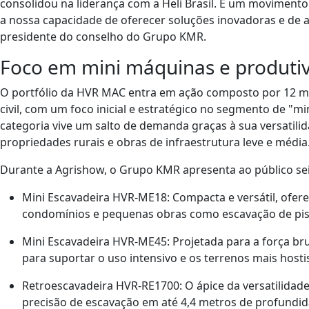
consolidou na liderança com a Heli Brasil. É um movimento
a nossa capacidade de oferecer soluções inovadoras e de a
presidente do conselho do Grupo KMR.
Foco em mini máquinas e produti
O portfólio da HVR MAC entra em ação composto por 12 mo
civil, com um foco inicial e estratégico no segmento de "
categoria vive um salto de demanda graças à sua versatili
propriedades rurais e obras de infraestrutura leve e média
Durante a Agrishow, o Grupo KMR apresenta ao público seis
Mini Escavadeira HVR-ME18:
Compacta e versátil, ofere
condomínios e pequenas obras como escavação de pisc
Mini Escavadeira HVR-ME45:
Projetada para a força bru
para suportar o uso intensivo e os terrenos mais hosti
Retroescavadeira HVR-RE1700:
O ápice da versatilidad
precisão de escavação em até 4,4 metros de profundid