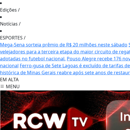
Edições
/
Notícias
/
ESPORTES
/
Mega-Sena sorteia prêmio de R$ 20 milhões neste sábado
velejadores para a terceira etapa do maior circuito de rega
adotadas no futebol nacional.
Pouso Alegre recebe 176 no
nacional
Ferro-gusa de Sete Lagoas é excluído de tarifas 
histórica de Minas Gerais reabre após sete anos de restau
EM ALTA
MENU