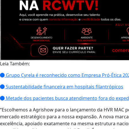
Leia Também:
Grupo Cyrela é reconhecido como Empresa Pró-Ética 20
Sustentabilidade financeira em hospitais filantrópicos
Metade dos pacientes busca atendimento fora do exped
“Escolhemos a Agrishow para o lançamento da HVR MAC po
mercado estratégico para a nossa expansão. A nova marca
excelência, apoiado exatamente na mesma estrutura nacio