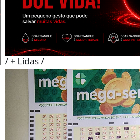
/
+ Lidas
/