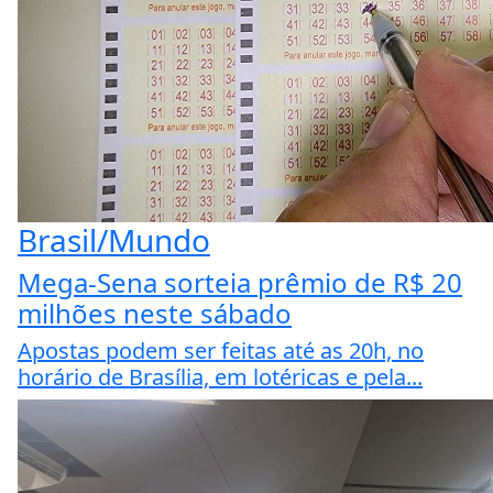
Brasil/Mundo
Mega-Sena sorteia prêmio de R$ 20
milhões neste sábado
Apostas podem ser feitas até as 20h, no
horário de Brasília, em lotéricas e pela...