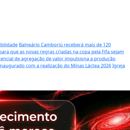
bilidade
Balneário Camboriú receberá mais de 120
ara que as novas regras criadas na copa pela Fifa sejam
potencial de agregação de valor impulsiona a produção
 inaugurado com a realização do Minas Láctea 2026
Igreja