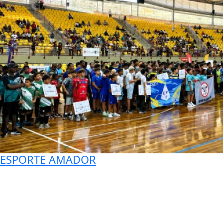
ESPORTE AMADOR
Desfile no Ginásio Municipal abre edição da
Copa Prefeitura Bahamas de Futebol...
Saiba Mais
Mais Postagens