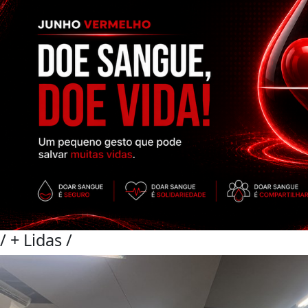
/
+ Lidas
/