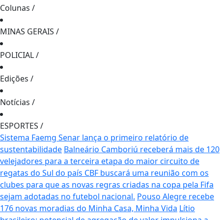
Colunas
/
MINAS GERAIS
/
POLICIAL
/
Edições
/
Notícias
/
ESPORTES
/
Sistema Faemg Senar lança o primeiro relatório de
sustentabilidade
Balneário Camboriú receberá mais de 120
velejadores para a terceira etapa do maior circuito de
regatas do Sul do país
CBF buscará uma reunião com os
clubes para que as novas regras criadas na copa pela Fifa
sejam adotadas no futebol nacional.
Pouso Alegre recebe
176 novas moradias do Minha Casa, Minha Vida
Lítio
brasileiro: potencial de agregação de valor impulsiona a