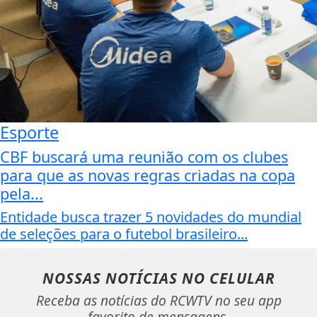
Esporte
CBF buscará uma reunião com os clubes
para que as novas regras criadas na copa
pela...
Entidade busca trazer 5 novidades do mundial
de seleções para o futebol brasileiro...
NOSSAS NOTÍCIAS
NO CELULAR
Receba as notícias do RCWTV no seu app
favorito de mensagens.