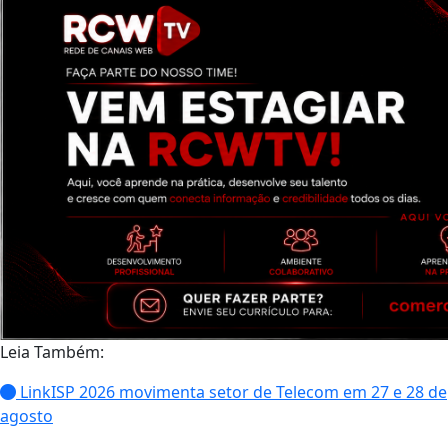
Leia Também:
LinkISP 2026 movimenta setor de Telecom em 27 e 28 de
agosto