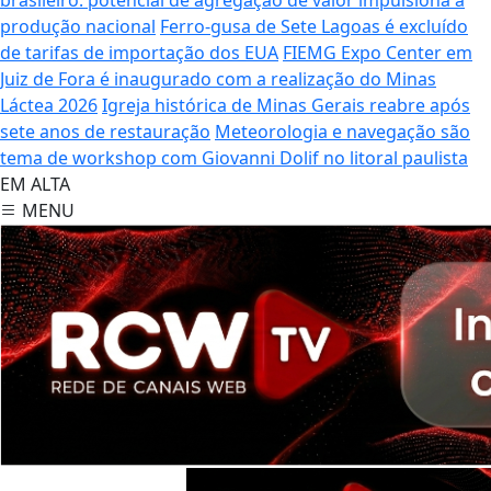
produção nacional
Ferro-gusa de Sete Lagoas é excluído
de tarifas de importação dos EUA
FIEMG Expo Center em
Juiz de Fora é inaugurado com a realização do Minas
Láctea 2026
Igreja histórica de Minas Gerais reabre após
sete anos de restauração
Meteorologia e navegação são
tema de workshop com Giovanni Dolif no litoral paulista
EM ALTA
MENU