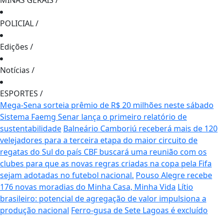
MINAS GERAIS
/
POLICIAL
/
Edições
/
Notícias
/
ESPORTES
/
Mega-Sena sorteia prêmio de R$ 20 milhões neste sábado
Sistema Faemg Senar lança o primeiro relatório de
sustentabilidade
Balneário Camboriú receberá mais de 120
velejadores para a terceira etapa do maior circuito de
regatas do Sul do país
CBF buscará uma reunião com os
clubes para que as novas regras criadas na copa pela Fifa
sejam adotadas no futebol nacional.
Pouso Alegre recebe
176 novas moradias do Minha Casa, Minha Vida
Lítio
brasileiro: potencial de agregação de valor impulsiona a
produção nacional
Ferro-gusa de Sete Lagoas é excluído