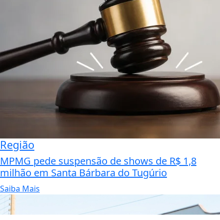
Região
MPMG pede suspensão de shows de R$ 1,8
milhão em Santa Bárbara do Tugúrio
Saiba Mais