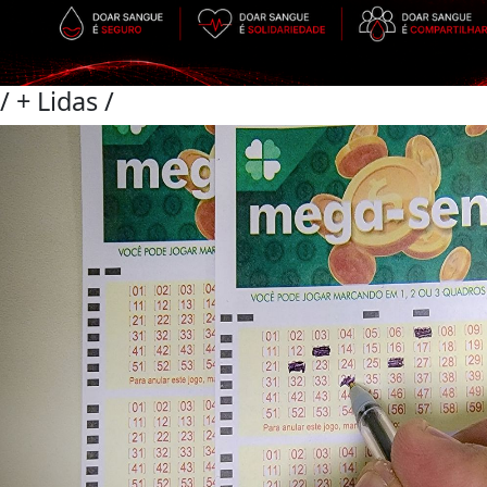
/
+ Lidas
/