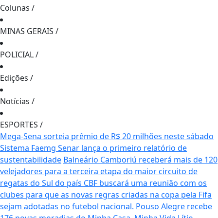
Colunas
/
MINAS GERAIS
/
POLICIAL
/
Edições
/
Notícias
/
ESPORTES
/
Mega-Sena sorteia prêmio de R$ 20 milhões neste sábado
Sistema Faemg Senar lança o primeiro relatório de
sustentabilidade
Balneário Camboriú receberá mais de 120
velejadores para a terceira etapa do maior circuito de
regatas do Sul do país
CBF buscará uma reunião com os
clubes para que as novas regras criadas na copa pela Fifa
sejam adotadas no futebol nacional.
Pouso Alegre recebe
176 novas moradias do Minha Casa, Minha Vida
Lítio