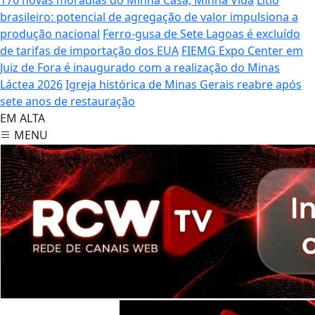
brasileiro: potencial de agregação de valor impulsiona a
produção nacional
Ferro-gusa de Sete Lagoas é excluído
de tarifas de importação dos EUA
FIEMG Expo Center em
Juiz de Fora é inaugurado com a realização do Minas
Láctea 2026
Igreja histórica de Minas Gerais reabre após
sete anos de restauração
EM ALTA
MENU