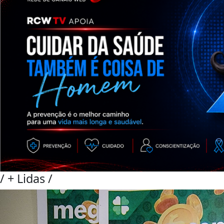
/
+ Lidas
/