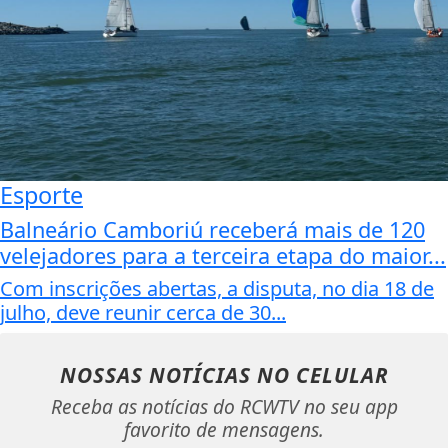
Esporte
Balneário Camboriú receberá mais de 120
velejadores para a terceira etapa do maior...
Com inscrições abertas, a disputa, no dia 18 de
julho, deve reunir cerca de 30...
NOSSAS NOTÍCIAS
NO CELULAR
Receba as notícias do RCWTV no seu app
favorito de mensagens.