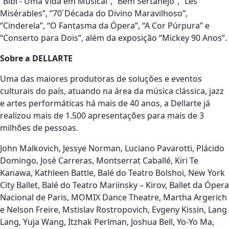
“Bibi - Uma Vida em Musical”, “Bem Sertanejo”, “Les
Misérables”, “70´Década do Divino Maravilhoso”,
“Cinderela”, “O Fantasma da Ópera”, “A Cor Púrpura” e
“Conserto para Dois”, além da exposição “Mickey 90 Anos”.
Sobre a DELLARTE
Uma das maiores produtoras de soluções e eventos
culturais do país, atuando na área da música clássica, jazz
e artes performáticas há mais de 40 anos, a Dellarte já
realizou mais de 1.500 apresentações para mais de 3
milhões de pessoas.
John Malkovich, Jessye Norman, Luciano Pavarotti, Plácido
Domingo, José Carreras, Montserrat Caballé, Kiri Te
Kanawa, Kathleen Battle, Balé do Teatro Bolshoi, New York
City Ballet, Balé do Teatro Mariinsky – Kirov, Ballet da Ópera
Nacional de Paris, MOMIX Dance Theatre, Martha Argerich
e Nelson Freire, Mstislav Rostropovich, Evgeny Kissin, Lang
Lang, Yuja Wang, Itzhak Perlman, Joshua Bell, Yo-Yo Ma,