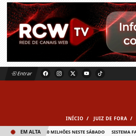
Entrar
/
/
INÍCIO
JUIZ DE FORA
EM ALTA
A PRÊMIO DE R$ 20 MILHÕES NESTE SÁBADO
SISTEMA FAEM