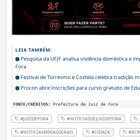
LEIA TAMBÉM:
Pesquisa da UFJF analisa violência doméstica e i
Fora
Festival de Torresmo e Costela celebra tradição m
Procon abre inscrições para curso gratuito de Edu
FONTE/CRÉDITOS:
Prefeitura de Juiz de Fora
#JUIZDEFORA
#NOTICIASDEJUIZDEFORA
#NOTICIASMINASGERAIS
#CIDADE
#RCW