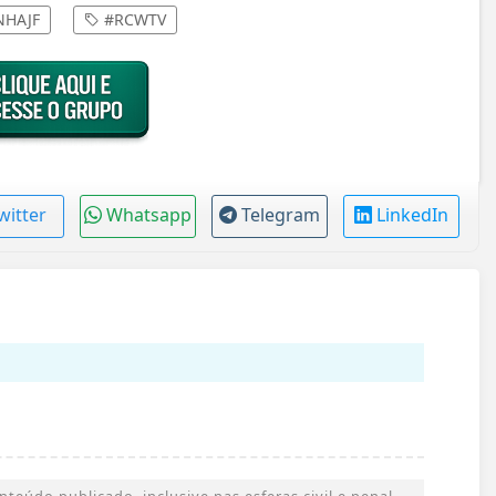
HAJF
#RCWTV
witter
Whatsapp
Telegram
LinkedIn