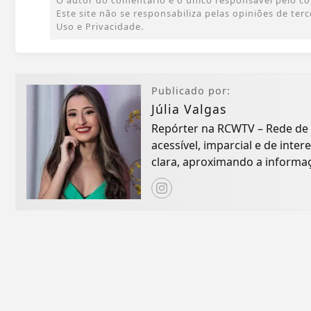
O autor do comentário é o único responsável pelo cont
Este site não se responsabiliza pelas opiniões de te
Uso e Privacidade.
Publicado por:
Júlia Valgas
Repórter na RCWTV – Rede de
acessível, imparcial e de inte
clara, aproximando a informa
por contar as...