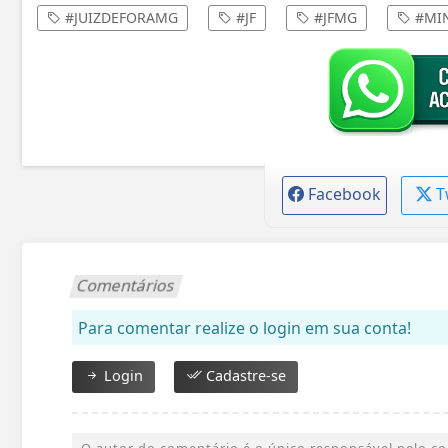
#JUIZDEFORAMG
#JF
#JFMG
#MIN
Facebook
T
Comentários
Para comentar realize o login em sua conta!
Login
Cadastre-se