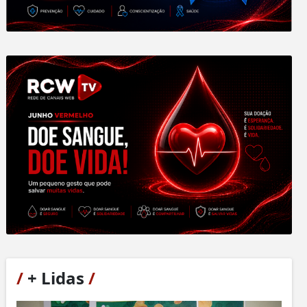
/
+ Lidas
/