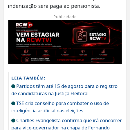
indenização será paga ao pensionista.
Publicidade
LEIA TAMBÉM:
Partidos têm até 15 de agosto para o registro
de candidaturas na Justiça Eleitoral
TSE cria conselho para combater o uso de
inteligência artificial nas eleições
Charlles Evangelista confirma que irá concorrer
para vice-governador na chapa de Fernando