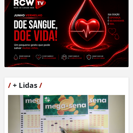
/
+ Lidas
/