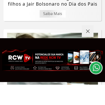
filhos a Jair Bolsonaro no Dia dos Pais
Saiba Mais
Termos de Uso e Privacidade
Esse site utiliza cookies para melhorar sua
experiência de navegação. Ao continuar o acesso,
entendemos que você concorda com nossos Termos
de Uso e Privacidade.
PARA MAIS INFORMAÇÕES,
ACESSE NOSSOS TERMOS
CLICANDO AQUI
PROSSEGUIR
MINAS GERAIS
Minas Gerais atinge a menor taxa de
analfabetismo de sua história