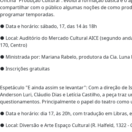
Oficina “Produção Cultural”: evolui a formação básica e o
compartilhar com o público algumas noções de como produz
programar temporadas.
● Data e horário: sábado, 17, das 14 às 18h
● Local: Auditório do Mercado Cultural AICE (segundo and
170, Centro)
● Ministrada por: Mariana Rabelo, produtora da Cia. Luna
● Inscrições gratuitas
Espetáculo "E ainda assim se levantar": Com a direção de I
Anderson Luri, Cláudio Dias e Letícia Castilho, a peça traz
questionamentos. Principalmente o papel do teatro como 
● Data e horário: dia 17, às 20h, com tradução em Libras, e 
● Local: Diversão e Arte Espaço Cultural (R. Halfeld, 1322 - 