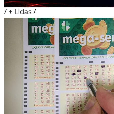
/
+ Lidas
/