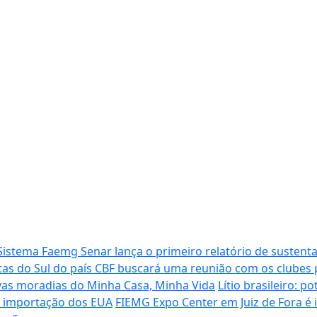
Sistema Faemg Senar lança o primeiro relatório de sustenta
tas do Sul do país
CBF buscará uma reunião com os clubes p
vas moradias do Minha Casa, Minha Vida
Lítio brasileiro: 
de importação dos EUA
FIEMG Expo Center em Juiz de Fora é