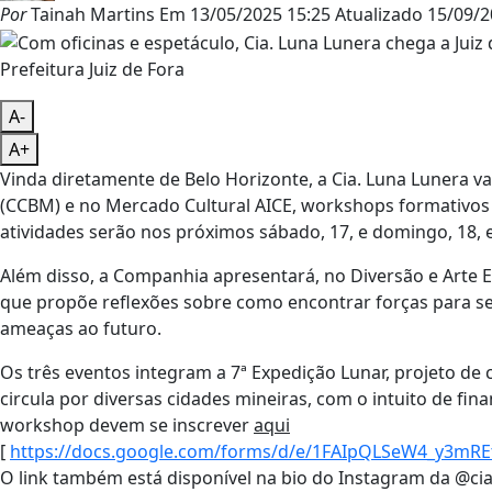
Por
Tainah Martins
Em
13/05/2025 15:25
Atualizado
15/09/2
Prefeitura Juiz de Fora
A-
A+
Vinda diretamente de Belo Horizonte, a Cia. Luna Lunera v
(CCBM) e no Mercado Cultural AICE, workshops formativos 
atividades serão nos próximos sábado, 17, e domingo, 18, 
Além disso, a Companhia apresentará, no Diversão e Arte Es
que propõe reflexões sobre como encontrar forças para se
ameaças ao futuro.
Os três eventos integram a 7ª Expedição Lunar, projeto de c
circula por diversas cidades mineiras, com o intuito de fin
workshop devem se inscrever
aqui
[
https://docs.google.com/forms/d/e/1FAIpQLSeW4_y3m
O link também está disponível na bio do Instagram da @cia.