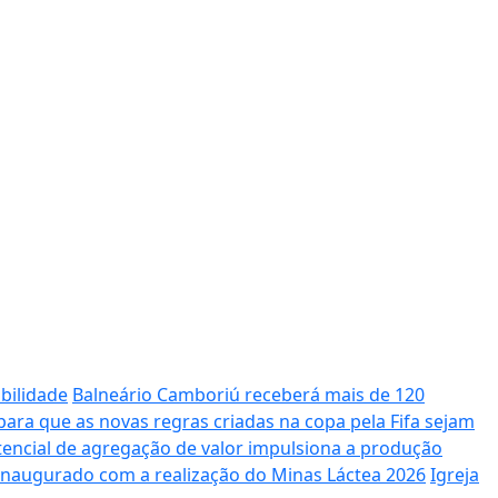
bilidade
Balneário Camboriú receberá mais de 120
ara que as novas regras criadas na copa pela Fifa sejam
potencial de agregação de valor impulsiona a produção
 inaugurado com a realização do Minas Láctea 2026
Igreja