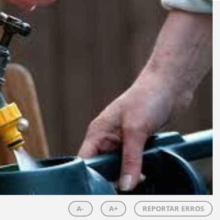
A-
A+
REPORTAR ERROS