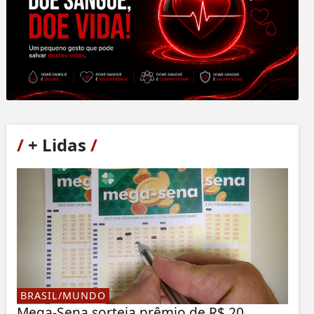
/
+ Lidas
/
BRASIL/MUNDO
Mega-Sena sorteia prêmio de R$ 20