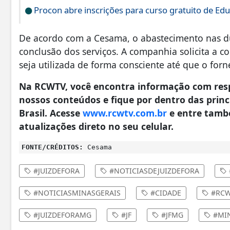
Procon abre inscrições para curso gratuito de Edu
De acordo com a Cesama, o abastecimento nas du
conclusão dos serviços. A companhia solicita a 
seja utilizada de forma consciente até que o for
Na RCWTV, você encontra informação com resp
nossos conteúdos e fique por dentro das princi
Brasil. Acesse
www.rcwtv.com.br
e entre tamb
atualizações direto no seu celular.
FONTE/CRÉDITOS:
Cesama
#JUIZDEFORA
#NOTICIASDEJUIZDEFORA
#NOTICIASMINASGERAIS
#CIDADE
#RCW
#JUIZDEFORAMG
#JF
#JFMG
#MIN