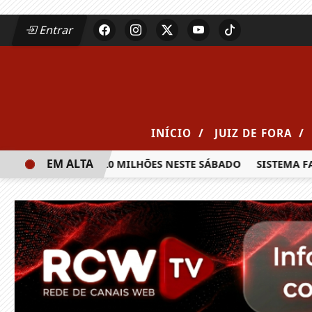
Entrar
/
/
INÍCIO
JUIZ DE FORA
EM ALTA
IA PRÊMIO DE R$ 20 MILHÕES NESTE SÁBADO
SISTEMA FAE